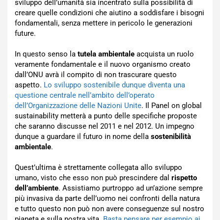
sviluppo dell’umanità sia incentrato sulla possibilità di
creare quelle condizioni che aiutino a soddisfare i bisogni
fondamentali, senza mettere in pericolo le generazioni
future.
In questo senso la
tutela ambientale
acquista un ruolo
veramente fondamentale e il nuovo organismo creato
dall’ONU avrà il compito di non trascurare questo
aspetto.
Lo sviluppo sostenibile dunque diventa una
questione centrale nell’ambito dell’operato
dell’Organizzazione delle Nazioni Unite
. Il Panel on global
sustainability metterà a punto delle specifiche proposte
che saranno discusse nel 2011 e nel 2012. Un impegno
dunque a guardare il futuro in nome della
sostenibilità
ambientale
.
Quest’ultima è strettamente collegata allo sviluppo
umano, visto che esso non può prescindere dal
rispetto
dell’ambiente
. Assistiamo purtroppo ad un’azione sempre
più invasiva da parte dell’uomo nei confronti della natura
e tutto questo non può non avere conseguenze sul nostro
pianeta e sulla nostra vita.
Basta pensare per esempio ai