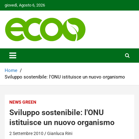
Skip
giovedì, Agosto 6, 2026
to
content
Tutelare il nostro Pianeta è la nostra priorità
Ecoo.it
Home
Sviluppo sostenibile: l'ONU istituisce un nuovo organismo
NEWS GREEN
Sviluppo sostenibile: l'ONU
istituisce un nuovo organismo
2 Settembre 2010
Gianluca Rini