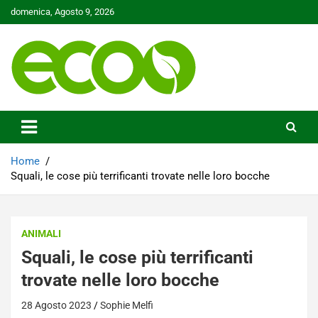
Skip
domenica, Agosto 9, 2026
to
content
Tutelare il nostro Pianeta è la nostra priorità
Ecoo.it
Home
Squali, le cose più terrificanti trovate nelle loro bocche
ANIMALI
Squali, le cose più terrificanti
trovate nelle loro bocche
28 Agosto 2023
Sophie Melfi