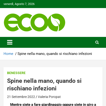
Skip
venerdì, Agosto 7, 2026
to
content
Tutelare il nostro Pianeta è la nostra priorità
Ecoo.it
Home
Spine nella mano, quando si rischiano infezioni
BENESSERE
Spine nella mano, quando si
rischiano infezioni
21 Settembre 2022
Valeria Poropat
Mentre siete a fare giardinaggio oppure siete in giro a