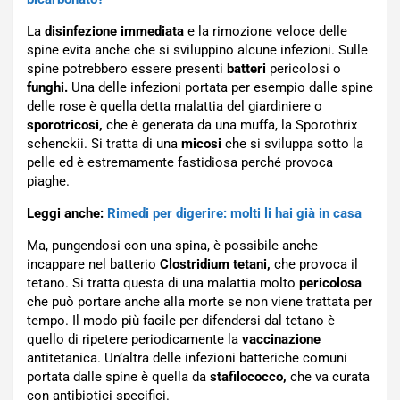
La
disinfezione immediata
e la rimozione veloce delle
spine evita anche che si sviluppino alcune infezioni. Sulle
spine potrebbero essere presenti
batteri
pericolosi o
funghi.
Una delle infezioni portata per esempio dalle spine
delle rose è quella detta malattia del giardiniere o
sporotricosi,
che è generata da una muffa, la Sporothrix
schenckii. Si tratta di una
micosi
che si sviluppa sotto la
pelle ed è estremamente fastidiosa perché provoca
piaghe.
Leggi anche:
Rimedi per digerire: molti li hai già in casa
Ma, pungendosi con una spina, è possibile anche
incappare nel batterio
Clostridium tetani,
che provoca il
tetano. Si tratta questa di una malattia molto
pericolosa
che può portare anche alla morte se non viene trattata per
tempo. Il modo più facile per difendersi dal tetano è
quello di ripetere periodicamente la
vaccinazione
antitetanica. Un’altra delle infezioni batteriche comuni
portata dalle spine è quella da
stafilococco,
che va curata
con antibiotici specifici.