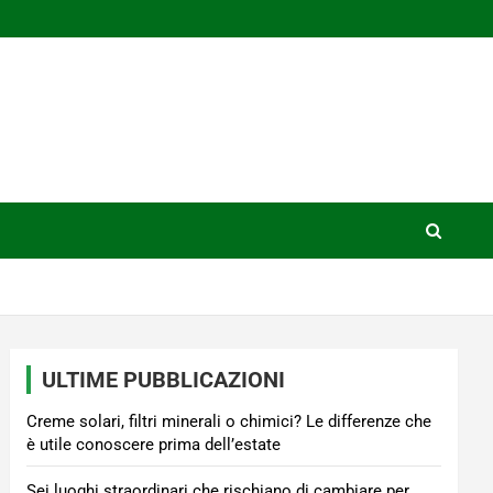
ULTIME PUBBLICAZIONI
Creme solari, filtri minerali o chimici? Le differenze che
è utile conoscere prima dell’estate
Sei luoghi straordinari che rischiano di cambiare per