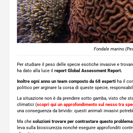
Fondale marino (Pex
Per studiare il peso delle specie esotiche invasive e trovare
ha dato alla luce il
report Global Assessment Report.
Inoltre ogni anno un team composto da 68 esperti
ha il co
politico per arginare la corsa di queste specie, responsabil
La situazione non è da prendere sotto gamba, visto che st
climatici (
scopri qui un approfondimento sul nesso tra spe
una conseguenza da brivido: questi animali invasivi potreb
Ma che
soluzioni trovare per contrastare questo problema
leva sulla biosicurezza nonché eseguire approfonditi contro