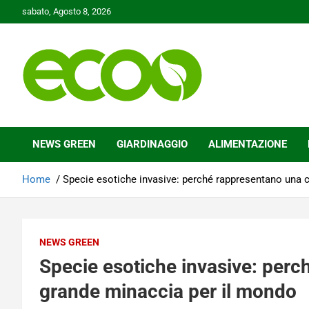
Skip
sabato, Agosto 8, 2026
to
content
Tutelare il nostro Pianeta è la nostra priorità
Ecoo.it
NEWS GREEN
GIARDINAGGIO
ALIMENTAZIONE
Home
Specie esotiche invasive: perché rappresentano una 
NEWS GREEN
Specie esotiche invasive: perc
grande minaccia per il mondo