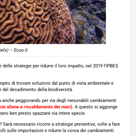
els) – Ecoo.it
 delle strategie per ridurre il loro impatto, nel 2019 l’IPBES
mpito di trovare soluzioni dal punto di vista ambientale e
i del decadimento della biodiversità.
a anche peggiorando per via degli inesorabili cambiamenti
cie aliene e riscaldamento dei mari
). A questo si aggiunge
bero ben presto spazzare via intere specie.
? Sarà necessario ricorre a strategie preventive, volte a fare
lli sulle importazioni e ridurre la corsa dei cambiamenti