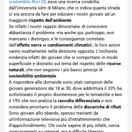
sostenibile Rio+20
, esce una ricerca condotta
dall’Università Iulm di Milano che ci indica quanta strada
ci sia ancora da fare per educare i nostri giovani ad un
maggiore
rispetto dell’ambiente
.
Se infatti i nostri ragazzi dimostrano di conoscere
abbastanza il problema -ma anche qui, purtroppo, non
mancano i distinguo, e le conseguenze correlate-
dall’
effetto serra
ai
cambiamenti climatici
-, le loro azioni
vanno esattamente nella direzione opposta. L’inchiesta
evidenzia infatti dei giovani che si comportano in modo
superficiale e distratto sul tema del rispetto delle
risorse
naturali
, che non seguono i più basici principi di
sostenibilità ambientale
.
A rispondere alle domande sono stati campioni delle
giovani generazioni dai 18 ai 30, dove addirittura il 33% ha
sottolineato il proprio disinteresse per le tematiche e ben
il 19% che non pratica la
raccolta differenziata
e non
considera prioritario il problema delle
discariche di rifiuti
.
Sono giovani allo sbando, spesso travianti da
un’informazione televisiva più d’intrattenimento che
d’approfondimento. Chi vuole sapere di più, infatti, cerca
aggiornamenti su internet, ma è difficile liberarsi