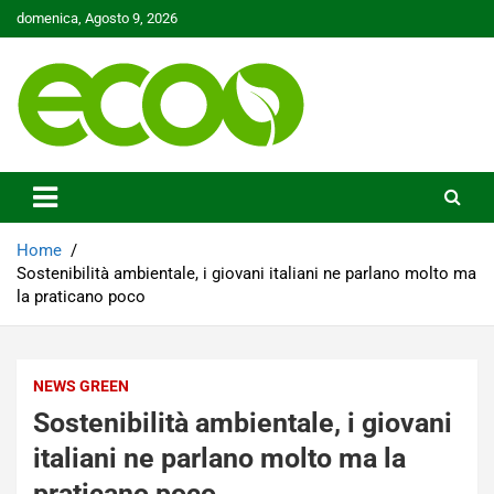
Skip
domenica, Agosto 9, 2026
to
content
Tutelare il nostro Pianeta è la nostra priorità
Ecoo.it
Home
Sostenibilità ambientale, i giovani italiani ne parlano molto ma
la praticano poco
NEWS GREEN
Sostenibilità ambientale, i giovani
italiani ne parlano molto ma la
praticano poco