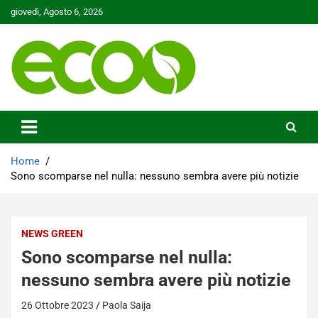
Skip
giovedì, Agosto 6, 2026
to
content
Tutelare il nostro Pianeta è la nostra priorità
Ecoo.it
Home
Sono scomparse nel nulla: nessuno sembra avere più notizie
NEWS GREEN
Sono scomparse nel nulla:
nessuno sembra avere più notizie
26 Ottobre 2023
Paola Saija