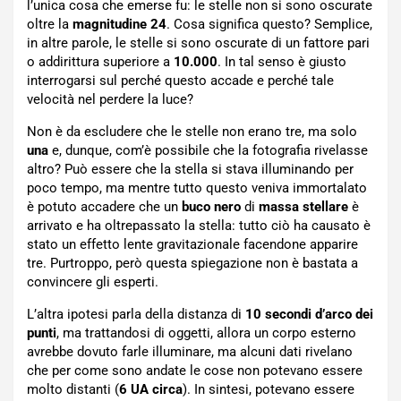
l’unica cosa che emerse fu: le stelle non si sono oscurate
oltre la
magnitudine 24
. Cosa significa questo? Semplice,
in altre parole, le stelle si sono oscurate di un fattore pari
o addirittura superiore a
10.000
. In tal senso è giusto
interrogarsi sul perché questo accade e perché tale
velocità nel perdere la luce?
Non è da escludere che le stelle non erano tre, ma solo
una
e, dunque, com’è possibile che la fotografia rivelasse
altro? Può essere che la stella si stava illuminando per
poco tempo, ma mentre tutto questo veniva immortalato
è potuto accadere che un
buco nero
di
massa stellare
è
arrivato e ha oltrepassato la stella: tutto ciò ha causato è
stato un effetto lente gravitazionale facendone apparire
tre. Purtroppo, però questa spiegazione non è bastata a
convincere gli esperti.
L’altra ipotesi parla della distanza di
10 secondi d’arco dei
punti
, ma trattandosi di oggetti, allora un corpo esterno
avrebbe dovuto farle illuminare, ma alcuni dati rivelano
che per come sono andate le cose non potevano essere
molto distanti (
6 UA circa
). In sintesi, potevano essere