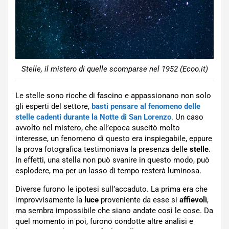
Stelle, il mistero di quelle scomparse nel 1952 (Ecoo.it)
Le stelle sono ricche di fascino e appassionano non solo
gli esperti del settore,
basti pensare al fenomeno delle
stelle cadenti durante la Notte di San Lorenzo
. Un caso
avvolto nel mistero, che all’epoca suscitò molto
interesse, un fenomeno di questo era inspiegabile, eppure
la prova fotografica testimoniava la presenza delle
stelle
.
In effetti, una stella non può svanire in questo modo, può
esplodere, ma per un lasso di tempo resterà luminosa.
Diverse furono le ipotesi sull’accaduto. La prima era che
improvvisamente la
luce
proveniente da esse si
affievolì
,
ma sembra impossibile che siano andate così le cose. Da
quel momento in poi, furono condotte altre analisi e