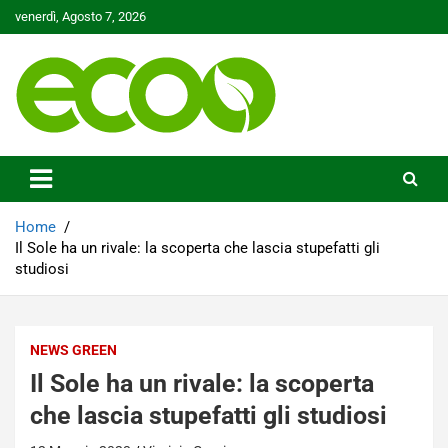
Skip
venerdì, Agosto 7, 2026
to
content
Tutelare il nostro Pianeta è la nostra priorità
Ecoo.it
Home
Il Sole ha un rivale: la scoperta che lascia stupefatti gli
studiosi
NEWS GREEN
Il Sole ha un rivale: la scoperta
che lascia stupefatti gli studiosi