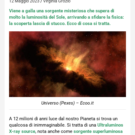
12 Maggio 2023
Virginia Grozio
Viene a galla una sorgente misteriosa che supera di
molto la luminosità del Sole, arrivando a sfidare la fisica:
la scoperta lascia di stucco. Ecco di cosa si tratta.
Universo (Pexes) – Ecoo.it
A 12 milioni di anni luce dal nostro Pianeta si trova un
qualcosa di inimmaginabile. Si tratta di una
Ultraluminos
X-ray source
, nota anche come
sorgente superluminosa