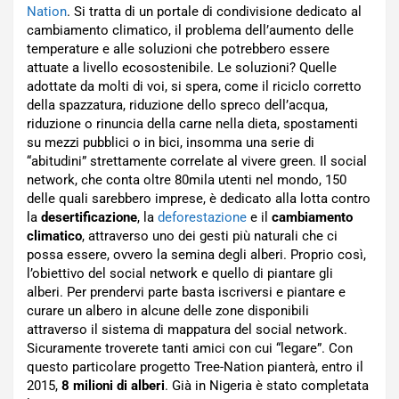
Nation
. Si tratta di un portale di condivisione dedicato al
cambiamento climatico, il problema dell’aumento delle
temperature e alle soluzioni che potrebbero essere
attuate a livello ecosostenibile. Le soluzioni? Quelle
adottate da molti di voi, si spera, come il riciclo corretto
della spazzatura, riduzione dello spreco dell’acqua,
riduzione o rinuncia della carne nella dieta, spostamenti
su mezzi pubblici o in bici, insomma una serie di
“abitudini” strettamente correlate al vivere green. Il social
network, che conta oltre 80mila utenti nel mondo, 150
delle quali sarebbero imprese, è dedicato alla lotta contro
la
desertificazione
, la
deforestazione
e il
cambiamento
climatico
, attraverso uno dei gesti più naturali che ci
possa essere, ovvero la semina degli alberi. Proprio così,
l’obiettivo del social network e quello di piantare gli
alberi. Per prendervi parte basta iscriversi e piantare e
curare un albero in alcune delle zone disponibili
attraverso il sistema di mappatura del social network.
Sicuramente troverete tanti amici con cui “legare”. Con
questo particolare progetto Tree-Nation pianterà, entro il
2015,
8 milioni di alberi
. Già in Nigeria è stato completata