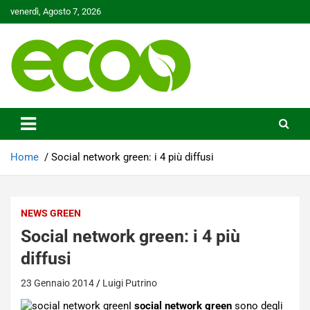
Skip
venerdì, Agosto 7, 2026
to
content
Tutelare il nostro Pianeta è la nostra priorità
Ecoo.it
Home
Social network green: i 4 più diffusi
NEWS GREEN
Social network green: i 4 più
diffusi
23 Gennaio 2014
Luigi Putrino
I
social network green
sono degli