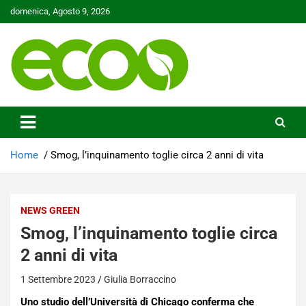
Skip
domenica, Agosto 9, 2026
to
content
Tutelare il nostro Pianeta è la nostra priorità
Ecoo.it
Home
Smog, l’inquinamento toglie circa 2 anni di vita
NEWS GREEN
Smog, l’inquinamento toglie circa
2 anni di vita
1 Settembre 2023
Giulia Borraccino
Uno studio dell’Università di Chicago conferma che