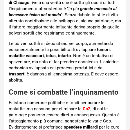
di Chicago
rivela una verità che è sotto gli occhi di tutti:
l’inquinamento atmosferico è “
la più
grande minaccia al
benessere fisico nel mondo
“. Senza dubbio lo stile di vita
alterato contribuisce allo sviluppo di alcune patologie, ma
il fattore maggiormente influente deriva proprio da quelle
polveri sottili che respiriamo continuamente.
Le polveri sottili si depositano nel corpo, aumentando
esponenzialmente la possibilità di sviluppare
tumori,
malattie vascolari, ictus, infarto
. Non è un tentativo di
spaventare, ma solo di far prendere coscienza. L’anidride
carbonica sviluppata dai processi produttivi e dai
trasporti
è dannosa all’ennesima potenza. E deve essere
abolita.
Come si combatte l’inquinamento
Esistono numerose politiche e fondi per curare le
malattie, ma nessuno per eliminare la
Co2
, di cui le
patologie possono essere diretta conseguenza. Questo è
l’atteggiamento più comune, nonostante le varie Cop.
Evidentemente si preferisce
spendere miliardi
per le cure