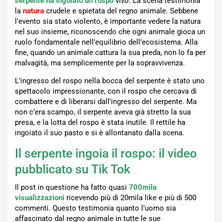
serpente ha ingoiato un rospo
vivo. La scena testimonia
la
natura
crudele e spietata del regno animale. Sebbene
l’evento sia stato violento, è importante vedere la natura
nel suo insieme, riconoscendo che ogni animale gioca un
ruolo fondamentale nell’equilibrio dell’ecosistema. Alla
fine, quando un animale cattura la sua preda, non lo fa per
malvagità, ma semplicemente per la sopravvivenza.
L’ingresso del rospo nella bocca del serpente è stato uno
spettacolo impressionante, con il rospo che cercava di
combattere e di liberarsi dall’ingresso del serpente. Ma
non c’era scampo, il serpente aveva già stretto la sua
presa, e la lotta del rospo è stata inutile. Il rettile ha
ingoiato il suo pasto e si è allontanato dalla scena.
Il serpente ingoia il rospo: il video
pubblicato su Tik Tok
Il post in questione ha fatto quasi
700mila
visualizzazioni
ricevendo più di 20mila like e più di 500
commenti. Questo testimonia quanto l’uomo sia
affascinato dal regno animale in tutte le sue