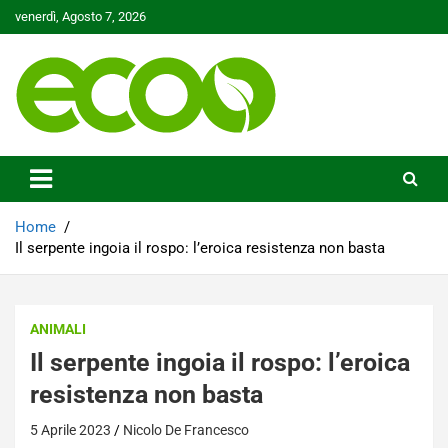
Skip
venerdì, Agosto 7, 2026
to
content
Tutelare il nostro Pianeta è la nostra priorità
Ecoo.it
Home
Il serpente ingoia il rospo: l’eroica resistenza non basta
ANIMALI
Il serpente ingoia il rospo: l’eroica
resistenza non basta
5 Aprile 2023
Nicolo De Francesco