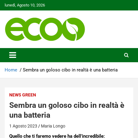
Skip
lunedì, Agosto 10, 2026
to
content
Tutelare il nostro Pianeta è la nostra priorità
Ecoo.it
Home
Sembra un goloso cibo in realtà è una batteria
NEWS GREEN
Sembra un goloso cibo in realtà è
una batteria
1 Agosto 2023
Maria Longo
Quello che ti faremo vedere ha dell’incredibile: