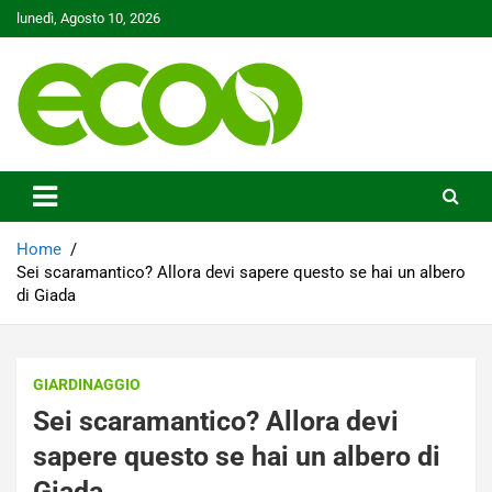
Skip
lunedì, Agosto 10, 2026
to
content
Tutelare il nostro Pianeta è la nostra priorità
Ecoo.it
Home
Sei scaramantico? Allora devi sapere questo se hai un albero
di Giada
GIARDINAGGIO
Sei scaramantico? Allora devi
sapere questo se hai un albero di
Giada