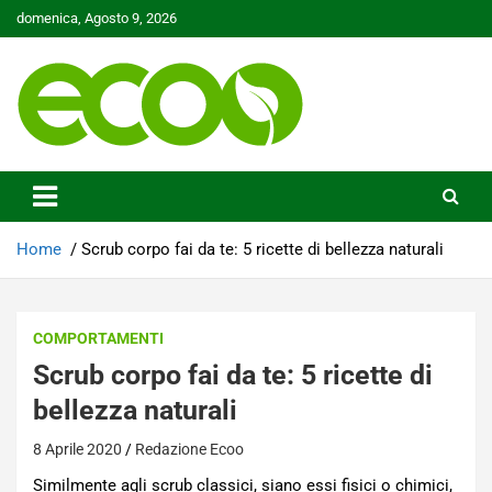
Skip
domenica, Agosto 9, 2026
to
content
Tutelare il nostro Pianeta è la nostra priorità
Ecoo.it
Home
Scrub corpo fai da te: 5 ricette di bellezza naturali
COMPORTAMENTI
Scrub corpo fai da te: 5 ricette di
bellezza naturali
8 Aprile 2020
Redazione Ecoo
Similmente agli scrub classici, siano essi fisici o chimici,