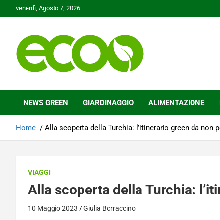
Skip
venerdì, Agosto 7, 2026
to
content
Tutelare il nostro Pianeta è la nostra priorità
Ecoo.it
NEWS GREEN
GIARDINAGGIO
ALIMENTAZIONE
Home
Alla scoperta della Turchia: l’itinerario green da non 
VIAGGI
Alla scoperta della Turchia: l’i
10 Maggio 2023
Giulia Borraccino