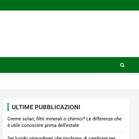
ULTIME PUBBLICAZIONI
Creme solari, filtri minerali o chimici? Le differenze che
è utile conoscere prima dell’estate
Sei luoghi straordinari che rischiano di cambiare per