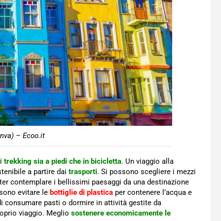
nva) – Ecoo.it
di
trekking sia a piedi che in bicicletta
. Un viaggio alla
enibile a partire dai
trasporti
. Si possono scegliere i mezzi
oter contemplare i bellissimi paesaggi da una destinazione
ossono evitare le
bottiglie di plastica
per contenere l’acqua e
 di consumare pasti o dormire in attività gestite da
roprio viaggio. Meglio
sostenere economicamente le