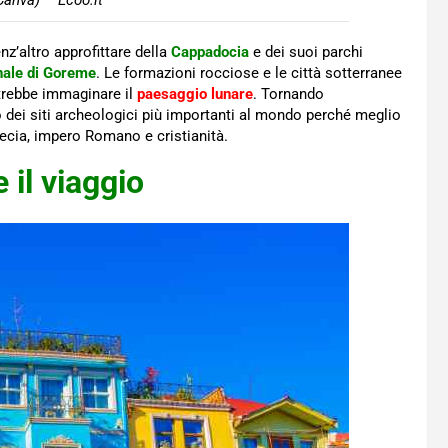
anva) – Ecoo.it
nz’altro approfittare della
Cappadocia
e dei suoi parchi
nale di Goreme
. Le formazioni rocciose e le città sotterranee
trebbe immaginare il
paesaggio lunare
. Tornando
o dei siti archeologici più importanti al mondo perché meglio
recia, impero Romano e cristianità.
 il viaggio