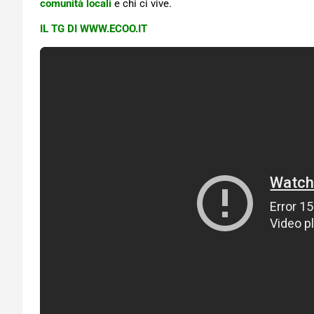
comunità locali
e chi ci vive.
IL TG DI WWW.ECOO.IT