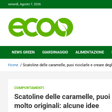
Skip
venerdì, Agosto 7, 2026
to
content
Tutelare il nostro Pianeta è la nostra priorità
Ecoo.it
NEWS GREEN
GIARDINAGGIO
ALIMENTAZIONE
Home
Scatoline delle caramelle, puoi riciclarle e creare degl
COMPORTAMENTI
Scatoline delle caramelle, puoi r
molto originali: alcune idee