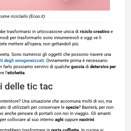
come riciclarlo (Ecoo.it)
rebbe trasformarsi in un’occasione unica di
riciclo
creativo
e
 modi per trasformarlo sono innumerevoli e oggi ve li
ete mettere all’opera, non gettandoli più.
ianeta. Sono numerosi gli oggetti che possono riavere una
ti degli omogeneizzati
. Ovviamente prima è necessario
per farlo possiamo servirci di qualche
goccia
di
detersivo per
e l’
etichetta
.
 delle tic tac
contenitore? Una situazione che accomuna molti di voi, ma
to di utilizzarli per conservare le
spezie
? Basterà, per non
o anche pensare di portarli con noi in viaggio. Gli amanti
i per collocare al suo interno
aghi
oppure
nastrini
.
i potrebbero trasformare in
porta cuffiette
. In cucina si