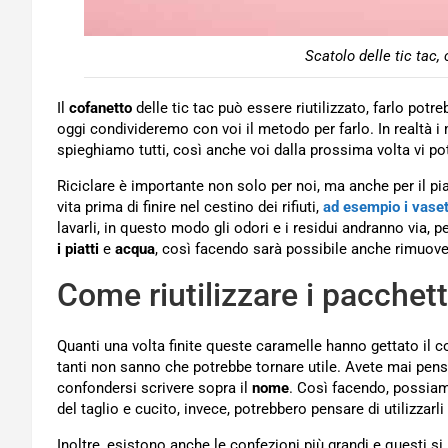
Scatolo delle tic tac, 
Il
cofanetto
delle tic tac può essere riutilizzato, farlo pot
oggi condivideremo con voi il metodo per farlo. In realtà i
spieghiamo tutti, così anche voi dalla prossima volta vi pot
Riciclare è importante non solo per noi, ma anche per il p
vita prima di finire nel cestino dei rifiuti,
ad esempio i vaset
lavarli, in questo modo gli odori e i residui andranno via, 
i piatti
e
acqua
, così facendo sarà possibile anche rimuover
Come riutilizzare i pacchetti
Quanti una volta finite queste caramelle hanno gettato il 
tanti non sanno che potrebbe tornare utile. Avete mai pensa
confondersi scrivere sopra il
nome
. Così facendo, possiam
del taglio e cucito, invece, potrebbero pensare di utilizzarl
Inoltre, esistono anche le confezioni più grandi e questi s