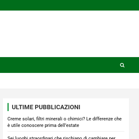
ULTIME PUBBLICAZIONI
Creme solari, filtri minerali o chimici? Le differenze che
è utile conoscere prima dell’estate
Sei luoghi straordinari che rischiano di cambiare per