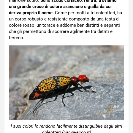
marrone scuro.
Sullo scudo coriaceo, l’elitra, troviamo
una grande croce di colore arancione o gialla da cui
deriva proprio il nome.
Come per molti altri coleotteri, ha
un corpo robusto e resistente composto da una testa di
colore rosso, un torace e addome ben distinti e separati
che gli permettono di scorrere agilmente tra detriti e
terreno.
I suoi colori lo rendono facilmente distinguibile dagli altri
coleotteri (canva-ecoo.it)