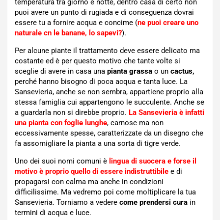
temperatura tra giorno e notte, dentro casa di certo non
puoi avere un punto di rugiada e di conseguenza dovrai
essere tu a fornire acqua e concime (
ne puoi creare uno
naturale cn le banane, lo sapevi?
).
Per alcune piante il trattamento deve essere delicato ma
costante ed è per questo motivo che tante volte si
sceglie di avere in casa una
pianta grassa
o un
cactus,
perché hanno bisogno di poca acqua e tanta luce. La
Sansevieria, anche se non sembra, appartiene proprio alla
stessa famiglia cui appartengono le succulente. Anche se
a guardarla non si direbbe proprio.
La Sansevieria è infatti
una pianta con foglie lunghe
, carnose ma non
eccessivamente spesse, caratterizzate da un disegno che
fa assomigliare la pianta a una sorta di tigre verde.
Uno dei suoi nomi comuni è
lingua di suocera e forse il
motivo è proprio quello di essere indistruttibile
e di
propagarsi con calma ma anche in condizioni
difficilissime. Ma vedremo poi come moltiplicare la tua
Sansevieria. Torniamo a vedere
come prendersi cura
in
termini di acqua e luce.