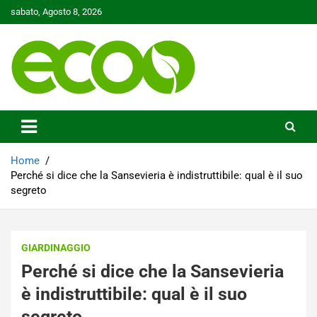
Skip
sabato, Agosto 8, 2026
to
content
Tutelare il nostro Pianeta è la nostra priorità
Ecoo.it
Home
Perché si dice che la Sansevieria è indistruttibile: qual è il suo
segreto
GIARDINAGGIO
Perché si dice che la Sansevieria
è indistruttibile: qual è il suo
segreto