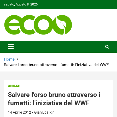
Skip
sabato, Agosto 8, 2026
to
content
Tutelare il nostro Pianeta è la nostra priorità
Ecoo.it
Home
Salvare l'orso bruno attraverso i fumetti: l'iniziativa del WWF
ANIMALI
Salvare l'orso bruno attraverso i
fumetti: l'iniziativa del WWF
14 Aprile 2012
Gianluca Rini