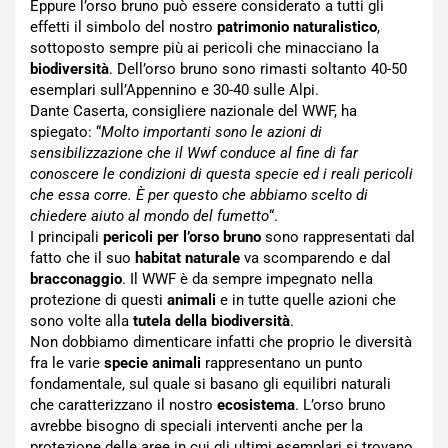
Eppure l’orso bruno può essere considerato a tutti gli
effetti il simbolo del nostro
patrimonio naturalistico
,
sottoposto sempre più ai pericoli che minacciano la
biodiversità
. Dell’orso bruno sono rimasti soltanto 40-50
esemplari sull’Appennino e 30-40 sulle Alpi.
Dante Caserta, consigliere nazionale del WWF, ha
spiegato: “
Molto importanti sono le azioni di
sensibilizzazione che il Wwf conduce al fine di far
conoscere le condizioni di questa specie ed i reali pericoli
che essa corre. È per questo che abbiamo scelto di
chiedere aiuto al mondo del fumetto
“.
I principali
pericoli per l’orso bruno
sono rappresentati dal
fatto che il suo
habitat naturale
va scomparendo e dal
bracconaggio
. Il WWF è da sempre impegnato nella
protezione di questi
animali
e in tutte quelle azioni che
sono volte alla
tutela della biodiversità
.
Non dobbiamo dimenticare infatti che proprio le diversità
fra le varie
specie animali
rappresentano un punto
fondamentale, sul quale si basano gli equilibri naturali
che caratterizzano il nostro
ecosistema
. L’orso bruno
avrebbe bisogno di speciali interventi anche per la
protezione delle aree in cui gli ultimi esemplari si trovano