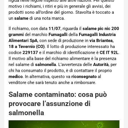
rigida nelle regole rispetto alle altre nazioni. Per questo
motivo i richiami, i ritiri e più in generale gli avvisi, dei
prodotti sono all’ordine del giorno. Stavolta è toccato a
un
salame
di una nota marca.
Il richiamo, con data
11/07
, riguarda il
salame pic nic 200
grammi
del marchio
Fumagalli
della
Fumagalli Industria
Alimentari SpA
, con sede di produzione in
via Briantea,
18 a Tevernio (CO)
. Il lotto di produzione interessato ha
codice
229137
e il marchio di identificazione è
CE IT 92L
.
Il motivo alla base del richiamo alimentare è la presenza
nel salame di
salmonella
. L’avvertenza delle
Autorità
, per
chi ha consumato il prodotto, è di contattare il proprio
medico
. In alternativa, questo va
riconsegnato
al
venditore che sarà tenuto anche a rimborsare.
Salame contaminato: cosa può
provocare l’assunzione di
salmonella