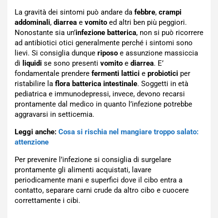
La gravità dei sintomi può andare da
febbre
,
crampi
addominali
,
diarrea
e
vomito
ed altri ben più peggiori.
Nonostante sia un’
infezione batterica
, non si può ricorrere
ad antibiotici otici generalmente perché i sintomi sono
lievi. Si consiglia dunque
riposo
e assunzione massiccia
di
liquidi
se sono presenti
vomito
e
diarrea
. E’
fondamentale prendere
fermenti lattici
e
probiotici
per
ristabilire la
flora batterica intestinale
. Soggetti in età
pediatrica e immunodepressi, invece, devono recarsi
prontamente dal medico in quanto l’infezione potrebbe
aggravarsi in setticemia.
Leggi anche:
Cosa si rischia nel mangiare troppo salato:
attenzione
Per prevenire l’infezione si consiglia di surgelare
prontamente gli alimenti acquistati, lavare
periodicamente mani e superfici dove il cibo entra a
contatto, separare carni crude da altro cibo e cuocere
correttamente i cibi.