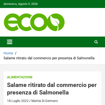
Skip
domenica, Agosto 9, 2026
to
content
Tutelare il nostro Pianeta è la nostra priorità
Ecoo.it
Home
Salame ritirato dal commercio per presenza di Salmonella
ALIMENTAZIONE
Salame ritirato dal commercio per
presenza di Salmonella
18 Luglio 2022
Mattia Di Gennaro