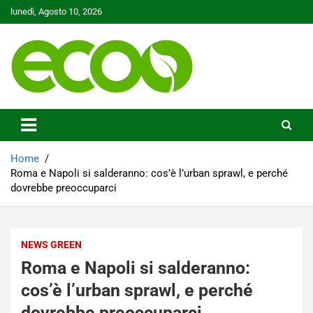
Skip
lunedì, Agosto 10, 2026
to
content
Tutelare il nostro Pianeta è la nostra priorità
Ecoo.it
Home
Roma e Napoli si salderanno: cos’è l’urban sprawl, e perché
dovrebbe preoccuparci
NEWS GREEN
Roma e Napoli si salderanno:
cos’è l’urban sprawl, e perché
dovrebbe preoccuparci