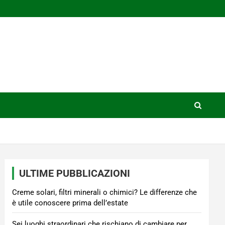
ULTIME PUBBLICAZIONI
Creme solari, filtri minerali o chimici? Le differenze che
è utile conoscere prima dell’estate
Sei luoghi straordinari che rischiano di cambiare per