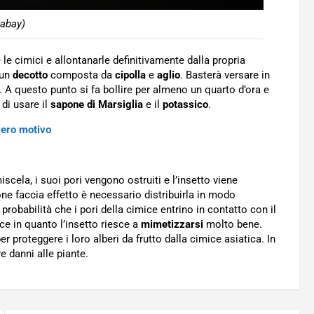
xabay)
 le cimici e allontanarle definitivamente dalla propria
 un
decotto
composta da
cipolla
e
aglio
. Basterà versare in
. A questo punto si fa bollire per almeno un quarto d’ora e
 di usare il
sapone
di
Marsiglia
e il
potassico
.
vero motivo
scela, i suoi pori vengono ostruiti e l’insetto viene
ione faccia effetto è necessario distribuirla in modo
probabilità che i pori della cimice entrino in contatto con il
e in quanto l’insetto riesce a
mimetizzarsi
molto bene.
er proteggere i loro alberi da frutto dalla cimice asiatica. In
 danni alle piante.