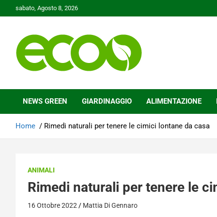
Skip
sabato, Agosto 8, 2026
to
content
Tutelare il nostro Pianeta è la nostra priorità
Ecoo.it
NEWS GREEN
GIARDINAGGIO
ALIMENTAZIONE
Home
Rimedi naturali per tenere le cimici lontane da casa
ANIMALI
Rimedi naturali per tenere le c
16 Ottobre 2022
Mattia Di Gennaro