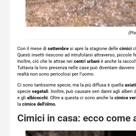
(Pi
Con il mese di
settembre
si apre la stagione delle
cimici
ch
Questi insetti riescono ad intrufolarsi attraverso, piccole f
Inoltre, ciò che le attrae nei
centri
urbani
è anche la raccol
Tuttavia la loro presenza nelle case può diventare davver
realtà non sono pericolosi per l’uomo.
Ci sono tantissime specie, ma la più diffusa è quella
asiat
specie
vegetali
. Inoltre, può causare seri danni agli alber
e gli
albicocchi
. Oltre a questa ci sono anche la
cimice
ve
la
cimice dell’olmo.
Cimici in casa: ecco come a