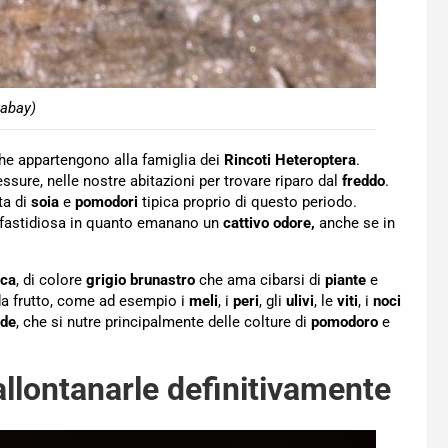
xabay)
e appartengono alla famiglia dei
Rincoti
Heteroptera
.
essure, nelle nostre abitazioni per trovare riparo dal
freddo
.
ta di
soia
e
pomodori
tipica proprio di questo periodo.
o fastidiosa in quanto emanano un
cattivo
odore,
anche se in
ica
, di colore
grigio
brunastro
che ama cibarsi di
piante
e
i da frutto, come ad esempio i
meli
, i
peri
, gli
ulivi
, le
viti
, i
noci
rde
, che si nutre principalmente delle colture di
pomodoro
e
llontanarle definitivamente