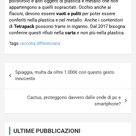
polistirolo e altri oggetti di plastica e metallo che non
appartengono a quelli sopracitati. Occhio anche ai
flaconi, devono essere
vuoti e puliti
per poter essere
conferiti nella plastica e nel metallo. Anche i contenitori
di
Tetrapack
possono trarre in inganno. Dal 2017 bisogna
conferire questi rifiuti nella
carta
e non più nella plastica.
Tags:
raccolta differenziata
Navigazione
Spiaggia, multa da oltre 1.000€ con questo gesto
articoli
innocente
Cactus, proteggono davvero dalle onde di pc e
smartphone?
ULTIME PUBBLICAZIONI