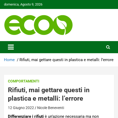
Skip
domenica, Agosto 9, 2026
to
content
Tutelare il nostro Pianeta è la nostra priorità
Ecoo.it
Home
Rifiuti, mai gettare questi in plastica e metalli: l’errore
COMPORTAMENTI
Rifiuti, mai gettare questi in
plastica e metalli: l’errore
12 Giugno 2022
Nicole Beneventi
Differenziare i rifiuti
è un’azione necessaria ma non