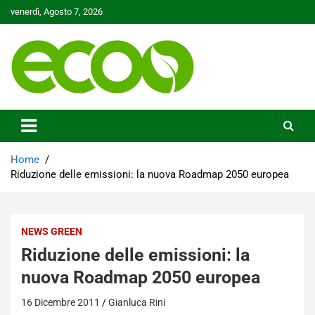
Skip
venerdì, Agosto 7, 2026
to
content
Tutelare il nostro Pianeta è la nostra priorità
Ecoo.it
Home
Riduzione delle emissioni: la nuova Roadmap 2050 europea
NEWS GREEN
Riduzione delle emissioni: la
nuova Roadmap 2050 europea
16 Dicembre 2011
Gianluca Rini