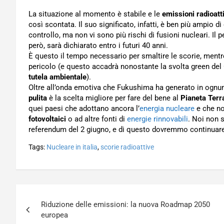
La situazione al momento è stabile e le
emissioni radioatt
così scontata. Il suo significato, infatti, è ben più ampio d
controllo, ma non vi sono più rischi di fusioni nucleari. Il
però, sarà dichiarato entro i futuri 40 anni.
È questo il tempo necessario per smaltire le scorie, mentr
pericolo (e questo accadrà nonostante la svolta green del
tutela ambientale
).
Oltre all’onda emotiva che Fukushima ha generato in ognun
pulita
è la scelta migliore per fare del bene al
Pianeta Terr
quei paesi che adottano ancora l’
energia nucleare
e che no
fotovoltaici
o ad altre fonti di
energie rinnovabili
. Noi non s
referendum del 2 giugno, e di questo dovremmo continuare
Tags:
Nucleare in italia
,
scorie radioattive
Navigazione
Riduzione delle emissioni: la nuova Roadmap 2050
articoli
europea