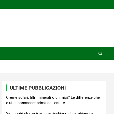
ULTIME PUBBLICAZIONI
Creme solari, filtri minerali o chimici? Le differenze che
è utile conoscere prima dell’estate
Sei luoghi straordinari che rischiano di cambiare per