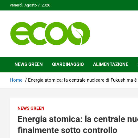
Skip
venerdì, Agosto 7, 2026
to
content
Tutelare il nostro Pianeta è la nostra priorità
Ecoo.it
NEWS GREEN
GIARDINAGGIO
ALIMENTAZIONE
Home
Energia atomica: la centrale nucleare di Fukushima è 
NEWS GREEN
Energia atomica: la centrale n
finalmente sotto controllo