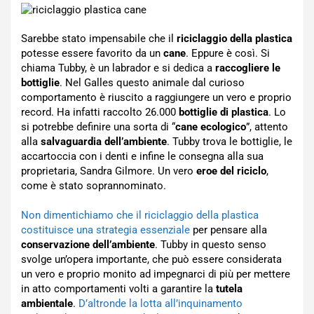
Sarebbe stato impensabile che il
riciclaggio della plastica
potesse essere favorito da un
cane
. Eppure è così. Si
chiama Tubby, è un labrador e si dedica a
raccogliere le
bottiglie
. Nel Galles questo animale dal curioso
comportamento è riuscito a raggiungere un vero e proprio
record. Ha infatti raccolto 26.000
bottiglie di plastica
. Lo
si potrebbe definire una sorta di “
cane ecologico
”, attento
alla
salvaguardia dell’ambiente
. Tubby trova le bottiglie, le
accartoccia con i denti e infine le consegna alla sua
proprietaria, Sandra Gilmore. Un vero
eroe del riciclo
,
come è stato soprannominato.
Non dimentichiamo che il riciclaggio della plastica
costituisce una strategia essenziale
per pensare alla
conservazione dell’ambiente
. Tubby in questo senso
svolge un’opera importante, che può essere considerata
un vero e proprio monito ad impegnarci di più per mettere
in atto comportamenti volti a garantire la
tutela
ambientale
.
D’altronde la lotta all’inquinamento