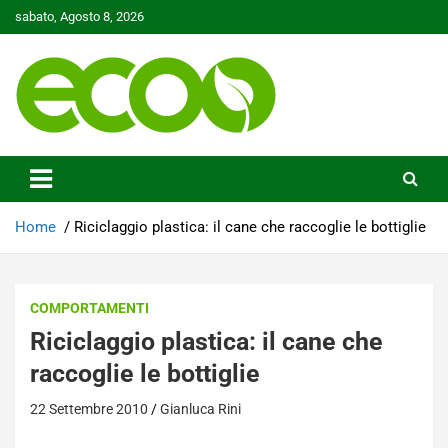
Skip
sabato, Agosto 8, 2026
to
content
Tutelare il nostro Pianeta è la nostra priorità
Ecoo.it
Home
Riciclaggio plastica: il cane che raccoglie le bottiglie
COMPORTAMENTI
Riciclaggio plastica: il cane che
raccoglie le bottiglie
22 Settembre 2010
Gianluca Rini