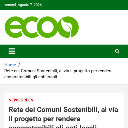
Skip
venerdì, Agosto 7, 2026
to
content
Tutelare il nostro Pianeta è la nostra priorità
Ecoo.it
Home
Rete dei Comuni Sostenibili, al via il progetto per rendere
ecosostenibili gli enti locali
NEWS GREEN
Rete dei Comuni Sostenibili, al via
il progetto per rendere
ecosostenibili gli enti locali