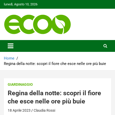
Skip
lunedì, Agosto 10, 2026
to
content
Tutelare il nostro Pianeta è la nostra priorità
Ecoo.it
Home
Regina della notte: scopri il fiore che esce nelle ore più buie
GIARDINAGGIO
Regina della notte: scopri il fiore
che esce nelle ore più buie
18 Aprile 2023
Claudia Rossi