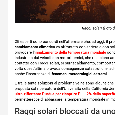
Raggi solari (Foto 
Gli esperti sono concordi nell’affermare che, ad oggi, il p
cambiamento climatico
va affrontato con serietà e con sol
provocare l’
innalzamento della temperatura mondiale
sono
industrie o dai veicoli con motori temici, che rilasciano 
contatto con i raggi solari, si surriscaldamento, compor
volta quest’ultima provoca conseguenze catastrofiche, a
anche l’insorgenza di
fenomeni meteorologici estremi
.
E tra le tante soluzioni al problema ve ne sono alcune che
proposta dal ricercatore dell’Università della California J
ultra-riflettente Purdue per ricoprire l’1 – 2% della superf
permetterebbe di abbassare la temperatura mondiale in modo
Raggi solari bloccati da un