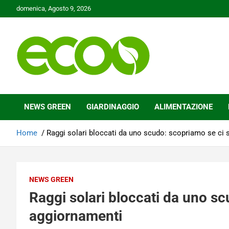
Skip
domenica, Agosto 9, 2026
to
content
Tutelare il nostro Pianeta è la nostra priorità
Ecoo.it
NEWS GREEN
GIARDINAGGIO
ALIMENTAZIONE
Home
Raggi solari bloccati da uno scudo: scopriamo se ci
NEWS GREEN
Raggi solari bloccati da uno s
aggiornamenti