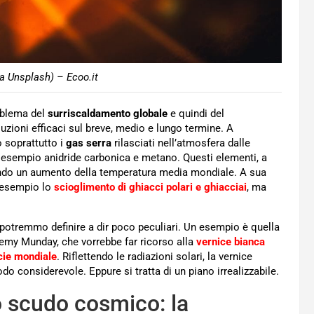
da Unsplash) – Ecoo.it
roblema del
surriscaldamento globale
e quindi del
uzioni efficaci sul breve, medio e lungo termine. A
 soprattutto i
gas serra
rilasciati nell’atmosfera dalle
ad esempio anidride carbonica e metano. Questi elementi, a
tando un aumento della temperatura media mondiale. A sua
d esempio lo
scioglimento di ghiacci polari e ghiacciai
, ma
 potremmo definire a dir poco peculiari. Un esempio è quella
eremy Munday, che vorrebbe far ricorso alla
vernice bianca
icie mondiale
. Riflettendo le radiazioni solari, la vernice
 considerevole. Eppure si tratta di un piano irrealizzabile.
o scudo cosmico: la