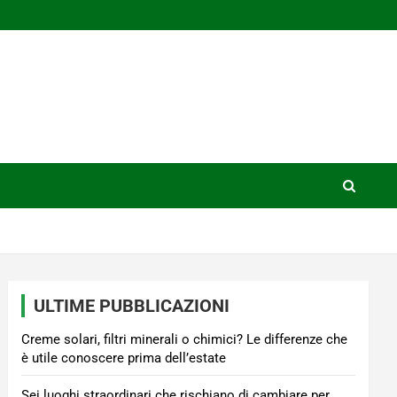
ULTIME PUBBLICAZIONI
Creme solari, filtri minerali o chimici? Le differenze che
è utile conoscere prima dell’estate
Sei luoghi straordinari che rischiano di cambiare per