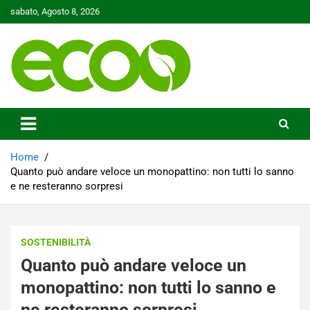
Skip
sabato, Agosto 8, 2026
to
content
Tutelare il nostro Pianeta è la nostra priorità
Ecoo.it
Home
Quanto può andare veloce un monopattino: non tutti lo sanno
e ne resteranno sorpresi
SOSTENIBILITÀ
Quanto può andare veloce un
monopattino: non tutti lo sanno e
ne resteranno sorpresi