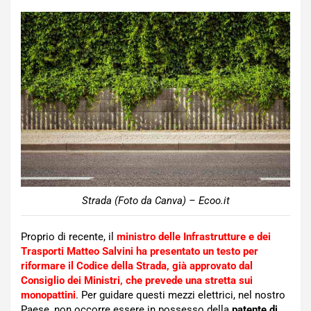
Strada (Foto da Canva) – Ecoo.it
Proprio di recente, il
ministro delle Infrastrutture e dei
Trasporti Matteo Salvini ha presentato un testo per
riformare il Codice della Strada, già approvato dal
Consiglio dei Ministri, che prevede una stretta sui
monopattini
. Per guidare questi mezzi elettrici, nel nostro
Paese, non occorre essere in possesso della
patente di