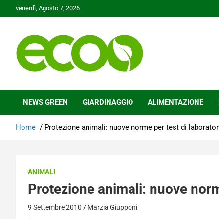
Skip
venerdì, Agosto 7, 2026
to
content
Tutelare il nostro Pianeta è la nostra priorità
Ecoo.it
NEWS GREEN
GIARDINAGGIO
ALIMENTAZIONE
Home
Protezione animali: nuove norme per test di laborator
ANIMALI
Protezione animali: nuove norme
9 Settembre 2010
Marzia Giupponi