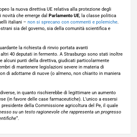
opeo la nuova direttiva UE relativa alla protezione degli
ni novità che emerge dal
Parlamento UE
, la classe politica
elli italiani –
non si sprecano con commenti e polemiche
.
trani sia del governo, sia della comunità scientifica e
ardante la richiesta di rinvio portata avanti
altri 40 deputati in fermento. A Strasburgo sono stati inoltre
 alcuni punti della direttiva, giudicati particolarmente
embri di mantenere legislazioni severe in materia di
non di adottarne di nuove (o almeno, non chiarito in maniera
diverse, in quanto rischierebbe di legittimare un aumento
ese (in favore delle case farmaceutiche). L’unico a essersi
 presidente della Commissione agricoltura del Pe, il quale
sso su un testo ragionevole che rappresenta un progresso
entifiche
“.