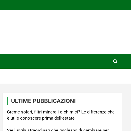
ULTIME PUBBLICAZIONI
Creme solari, filtri minerali o chimici? Le differenze che
è utile conoscere prima dell’estate
Sei luoghi straordinari che rischiano di cambiare per