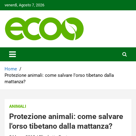
Skip
venerdì, Agosto 7, 2026
to
content
Tutelare il nostro Pianeta è la nostra priorità
Ecoo.it
Home
Protezione animali: come salvare l'orso tibetano dalla
mattanza?
ANIMALI
Protezione animali: come salvare
l'orso tibetano dalla mattanza?