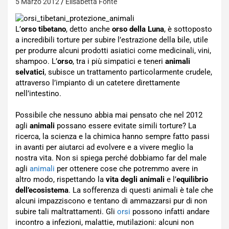
5 Marzo 2012
Elisabetta Fonte
L’
orso tibetano
, detto anche
orso della Luna
, è sottoposto
a incredibili torture per subire l’estrazione della bile, utile
per produrre alcuni prodotti asiatici come medicinali, vini,
shampoo. L’
orso
, tra i più simpatici e teneri
animali
selvatici
, subisce un trattamento particolarmente crudele,
attraverso l’impianto di un catetere direttamente
nell’intestino.
Possibile che nessuno abbia mai pensato che nel 2012
agli
animali
possano essere evitate simili torture? La
ricerca, la scienza e la chimica hanno sempre fatto passi
in avanti per aiutarci ad evolvere e a vivere meglio la
nostra vita. Non si spiega perché dobbiamo far del male
agli
animali
per ottenere cose che potremmo avere in
altro modo, rispettando la
vita degli animali
e l’
equilibrio
dell’ecosistema
. La sofferenza di questi animali è tale che
alcuni impazziscono e tentano di ammazzarsi pur di non
subire tali maltrattamenti. Gli
orsi
possono infatti andare
incontro a infezioni, malattie, mutilazioni: alcuni non