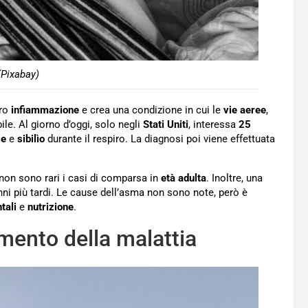
Pixabay)
oro
infiammazione
e crea una condizione in cui le
vie aeree
,
ile. Al giorno d’oggi, solo negli
Stati Uniti
, interessa
25
se
e
sibilìo
durante il respiro. La diagnosi poi viene effettuata
 non sono rari i casi di comparsa in
età adulta
. Inoltre, una
ni più tardi. Le cause dell’asma non sono note, però è
tali
e
nutrizione
.
amento della malattia