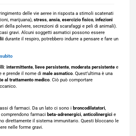
ringimento delle vie aeree in risposta a stimoli scatenati
ioni, marijuana),
stress
,
ansia
,
esercizio fisico
,
infezioni
ari della polvere, secrezioni di scarafaggi e peli di animali).
 casi gravi. Alcuni soggetti asmatici possono essere
lii
durante il respiro, potrebbero indurre a pensare e fare un
subito
lli
:
intermittente
,
lieve persistente
,
moderata persistente
e
ve e prende il nome di
male asmatico
. Quest’ultima è una
te al trattamento medico
. Ciò può comportare
eccanico.
assi di farmaci. Da un lato ci sono i
broncodilatatori
,
ssi comprendono farmaci
beta-adrenergici
,
anticolinergici
e
no direttamente il sistema immunitario. Questi bloccano le
ere nelle forme gravi.