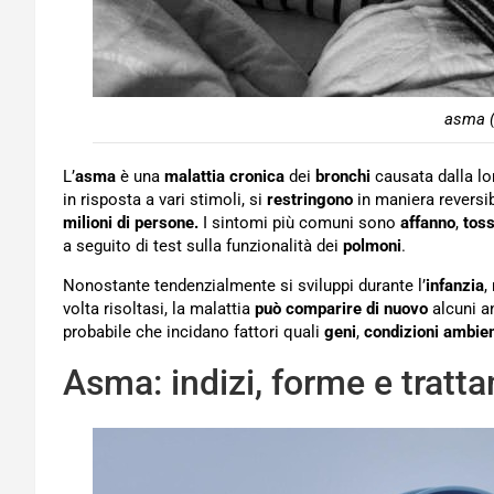
asma (
L’
asma
è una
malattia cronica
dei
bronchi
causata dalla l
in risposta a vari stimoli, si
restringono
in maniera reversib
milioni di persone.
I sintomi più comuni sono
affanno
,
tos
a seguito di test sulla funzionalità dei
polmoni
.
Nonostante tendenzialmente si sviluppi durante l’
infanzia
,
volta risoltasi, la malattia
può comparire di nuovo
alcuni an
probabile che incidano fattori quali
geni
,
condizioni ambien
Asma: indizi, forme e tratt