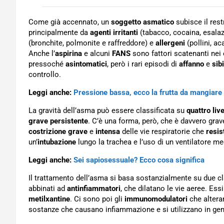
Come già accennato, un
soggetto asmatico
subisce il rest
principalmente da
agenti irritanti
(tabacco, cocaina, esalaz
(bronchite, polmonite e raffreddore) e
allergeni
(pollini, ac
Anche l’
aspirina
e alcuni
FANS
sono fattori scatenanti nei
pressoché
asintomatici
, però i rari episodi di
affanno
e
sibi
controllo.
Leggi anche:
Pressione bassa, ecco la frutta da mangiare 
La gravità dell’asma può essere classificata su
quattro live
grave persistente
. C’è una forma, però, che è davvero gra
costrizione grave
e
intensa
delle vie respiratorie che
resis
un’
intubazione
lungo la trachea e l’uso di un ventilatore m
Leggi anche:
Sei sapiosessuale? Ecco cosa significa
Il trattamento dell’asma si basa sostanzialmente su due cl
abbinati ad
antinfiammatori
, che dilatano le vie aeree. E
metilxantine
. Ci sono poi gli
immunomodulatori
che altera
sostanze che causano infiammazione e si utilizzano in gen