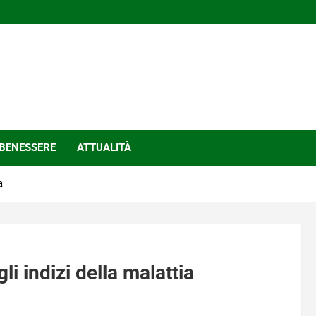
BENESSERE
ATTUALITÀ
a
li indizi della malattia