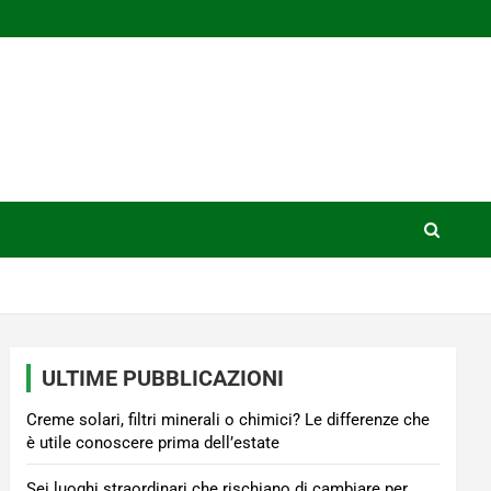
ULTIME PUBBLICAZIONI
Creme solari, filtri minerali o chimici? Le differenze che
è utile conoscere prima dell’estate
Sei luoghi straordinari che rischiano di cambiare per