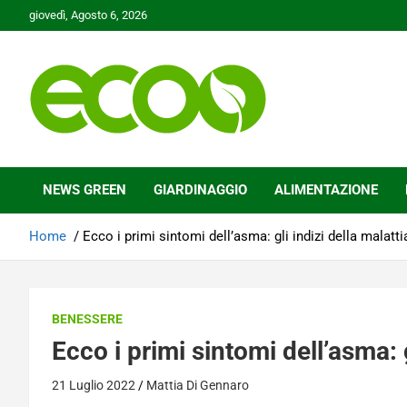
Skip
giovedì, Agosto 6, 2026
to
content
Tutelare il nostro Pianeta è la nostra priorità
Ecoo.it
NEWS GREEN
GIARDINAGGIO
ALIMENTAZIONE
Home
Ecco i primi sintomi dell’asma: gli indizi della malatti
BENESSERE
Ecco i primi sintomi dell’asma: g
21 Luglio 2022
Mattia Di Gennaro