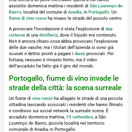
assistito domenica mattina i residenti di
São Lourenço do
Bairro
, località del comune di
Anadia
, in
Portogallo
. Un
fiume di vino rosso
ha invaso le strade del piccolo centro.
A provocare l’inondazione è stata l’esplosione di
due
cisterne
di una
distilleria
, dove il liquido era contenuto.
Non è ancora chiaro cosa abbia provocato l’esplosione
delle due vasche, ma i titolari dell’azienda si sono già
scusati e dettisi pronti a pagare i
danni
provocati. Per
fortuna, nessuno è rimasto ferito, ma il video
dell’accaduto ha fatto già il giro del mondo.
Portogallo, fiume di vino invade le
strade della città: la scena surreale
Un fiume di
vino rosso
ha allagato le strade di una piccola
cittadina lasciando scioccati i residenti che hanno filmato
e condiviso sui social network la surreale scena. È
accaduto domenica mattina,
10 settembre
, a São
Lourenço do Bairro, piccola località nel territorio
comunale di Anadia, in Portogallo.