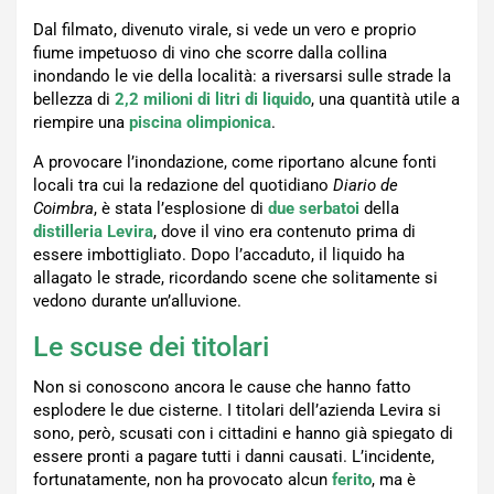
Dal filmato, divenuto virale, si vede un vero e proprio
fiume impetuoso di vino che scorre dalla collina
inondando le vie della località: a riversarsi sulle strade la
bellezza di
2,2 milioni di litri di liquido
, una quantità utile a
riempire una
piscina olimpionica
.
A provocare l’inondazione, come riportano alcune fonti
locali tra cui la redazione del quotidiano
Diario de
Coimbra
, è stata l’esplosione di
due serbatoi
della
distilleria Levira
, dove il vino era contenuto prima di
essere imbottigliato. Dopo l’accaduto, il liquido ha
allagato le strade, ricordando scene che solitamente si
vedono durante un’alluvione.
Le scuse dei titolari
Non si conoscono ancora le cause che hanno fatto
esplodere le due cisterne. I titolari dell’azienda Levira si
sono, però, scusati con i cittadini e hanno già spiegato di
essere pronti a pagare tutti i danni causati. L’incidente,
fortunatamente, non ha provocato alcun
ferito
, ma è