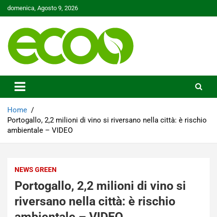
Skip
domenica, Agosto 9, 2026
to
content
Tutelare il nostro Pianeta è la nostra priorità
Ecoo.it
Home
Portogallo, 2,2 milioni di vino si riversano nella città: è rischio
ambientale – VIDEO
NEWS GREEN
Portogallo, 2,2 milioni di vino si
riversano nella città: è rischio
ambientale – VIDEO