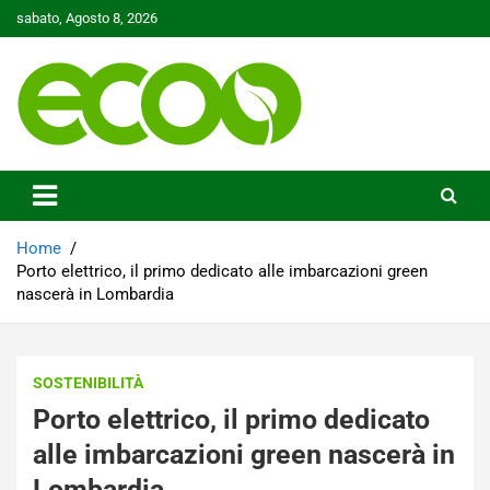
Skip
sabato, Agosto 8, 2026
to
content
Tutelare il nostro Pianeta è la nostra priorità
Ecoo.it
Home
Porto elettrico, il primo dedicato alle imbarcazioni green
nascerà in Lombardia
SOSTENIBILITÀ
Porto elettrico, il primo dedicato
alle imbarcazioni green nascerà in
Lombardia