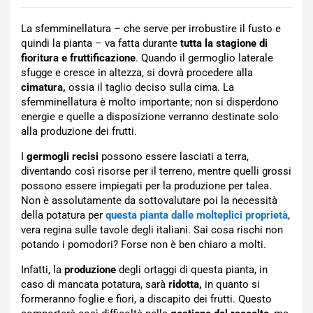
La sfemminellatura – che serve per irrobustire il fusto e
quindi la pianta – va fatta durante
tutta la stagione di
fioritura e fruttificazione
. Quando il germoglio laterale
sfugge e cresce in altezza, si dovrà procedere alla
cimatura,
ossia il taglio deciso sulla cima. La
sfemminellatura è molto importante; non si disperdono
energie e quelle a disposizione verranno destinate solo
alla produzione dei frutti.
I
germogli recisi
possono essere lasciati a terra,
diventando così risorse per il terreno, mentre quelli grossi
possono essere impiegati per la produzione per talea.
Non è assolutamente da sottovalutare poi la necessità
della potatura per
questa pianta dalle molteplici proprietà
,
vera regina sulle tavole degli italiani. Sai cosa rischi non
potando i pomodori? Forse non è ben chiaro a molti.
Infatti, la
produzione
degli ortaggi di questa pianta, in
caso di mancata potatura, sarà
ridotta,
in quanto si
formeranno foglie e fiori, a discapito dei frutti. Questo