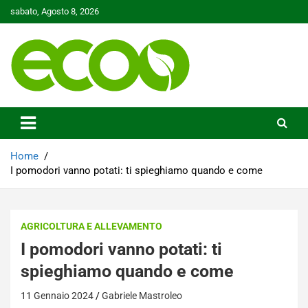
Skip
sabato, Agosto 8, 2026
to
content
Tutelare il nostro Pianeta è la nostra priorità
Ecoo.it
Home
I pomodori vanno potati: ti spieghiamo quando e come
AGRICOLTURA E ALLEVAMENTO
I pomodori vanno potati: ti
spieghiamo quando e come
11 Gennaio 2024
Gabriele Mastroleo