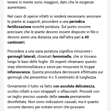
tenere in mente sono maggiori, dato che le esigenze
aumentano.
Nel caso di specie infatti si renderà necessario ancorare
le piante ai supporti, procedere a una
periodica
fertilizzazione
nonché potatura. Sul punto occorre
precisare che le piante devono essere disposte in file e
devono avere una distanza una dall’altra pari
a 40
centimetri
.
Procedere a una sana potatura significa rimuovere i
germogli laterali,
chiamati
femminelle,
che si trovano
lungo le basi delle foglie. Gli esperti chiamano questo
step sfemminellatura e serve per rimuovere le troppe
infiorescenze.
Questa procedura dev’essere effettuata sui
germogli che presentino 4 o 5 centimetri di lunghezza.
Ovviamente il tutto va fatto
con assoluta delicatezza
,
occhio infatti a non strapparli o sfilacciarli. Procedi con
un taglio preciso usando delle
cesoie
previamente
disinfettate. Non sono indicazioni casuali, ma è quanto
occorre davvero per evitare errori che possano