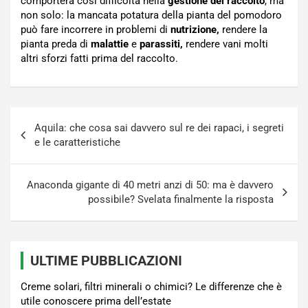
comporterà così difficoltà nella
gestione del raccolto
, ma
non solo: la mancata potatura della pianta del pomodoro
può fare incorrere in problemi di
nutrizione,
rendere la
pianta preda di
malattie
e
parassiti,
rendere vani molti
altri sforzi fatti prima del raccolto.
Navigazione
Aquila: che cosa sai davvero sul re dei rapaci, i segreti
articoli
e le caratteristiche
Anaconda gigante di 40 metri anzi di 50: ma è davvero
possibile? Svelata finalmente la risposta
ULTIME PUBBLICAZIONI
Creme solari, filtri minerali o chimici? Le differenze che è
utile conoscere prima dell’estate