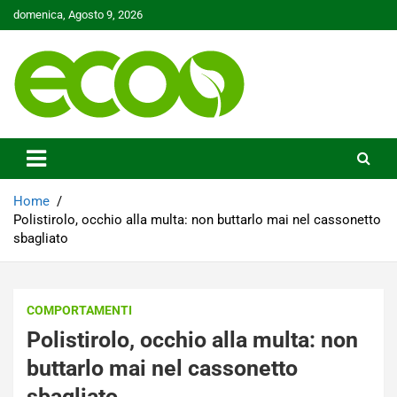
Skip
domenica, Agosto 9, 2026
to
content
Tutelare il nostro Pianeta è la nostra priorità
Ecoo.it
Home
Polistirolo, occhio alla multa: non buttarlo mai nel cassonetto
sbagliato
COMPORTAMENTI
Polistirolo, occhio alla multa: non
buttarlo mai nel cassonetto
sbagliato