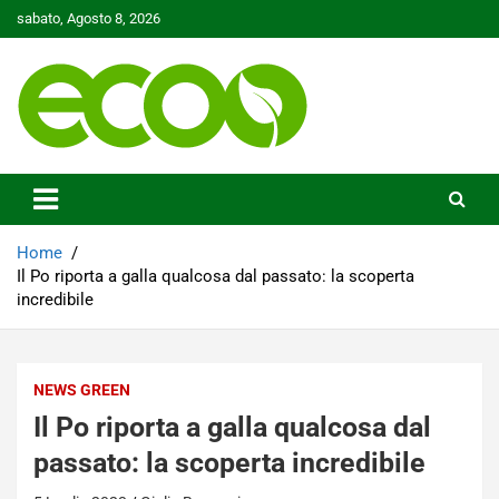
Skip
sabato, Agosto 8, 2026
to
content
Tutelare il nostro Pianeta è la nostra priorità
Ecoo.it
Home
Il Po riporta a galla qualcosa dal passato: la scoperta
incredibile
NEWS GREEN
Il Po riporta a galla qualcosa dal
passato: la scoperta incredibile