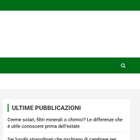
ULTIME PUBBLICAZIONI
Creme solari, filtri minerali o chimici? Le differenze che
è utile conoscere prima dell’estate
Sei luoghi straordinari che rischiano di cambiare per