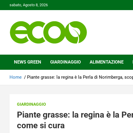
Skip
sabato, Agosto 8, 2026
to
content
Tutelare il nostro Pianeta è la nostra priorità
Ecoo.it
NEWS GREEN
GIARDINAGGIO
ALIMENTAZIONE
Home
Piante grasse: la regina è la Perla di Norimberga, sco
GIARDINAGGIO
Piante grasse: la regina è la Pe
come si cura