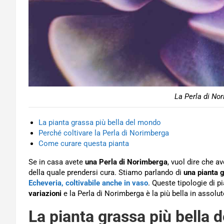
La Perla di Nor
La pianta grassa più bella del mondo
Perché coltivare la Perla di Norimberga
Come curare questa pianta
Se in casa avete
una Perla di Norimberga
, vuol dire che a
della quale prendersi cura. Stiamo parlando di
una pianta 
Echeveria, coltivabile anche in vaso
. Queste tipologie di p
variazioni
e la Perla di Norimberga è la più bella in assolut
La pianta grassa più bella d