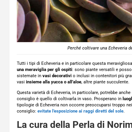
Perché coltivare una Echeveria de
Tutti i tipi di Echeveria e in particolare questa meraviglio
una meraviglia per gli ospiti
: sono piante versatili e pos
sistemate in
vasi decorativi
o inclusi in contenitori più gr
vasi
insieme alla yucca o all’aloe
, altre piante succulente.
Questa varietà di Echeveria, in particolare, potrebbe anch
consiglio è quello di coltivarla in vaso. Prosperano in
luogh
tipologie di Echeveria non occorre preoccuparsi troppo ne
consiglio:
evitate l’esposizione ai raggi diretti del sole
.
La cura della Perla di Nori