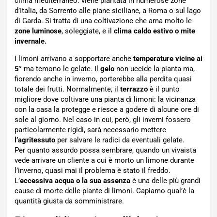
clima mediterraneo: viene piantata in numerose zone
d’Italia, da Sorrento alle piane siciliane, a Roma o sul lago
di Garda. Si tratta di una coltivazione che ama molto le
zone luminose
, soleggiate, e il
clima caldo estivo o mite
invernale.
I limoni arrivano a sopportare anche
temperature vicine ai
5°
ma temono le gelate. Il
gelo
non uccide la pianta ma,
fiorendo anche in inverno, porterebbe alla perdita quasi
totale dei frutti. Normalmente, il
terrazzo
è il punto
migliore dove coltivare una pianta di limoni: la vicinanza
con la casa la protegge e riesce a godere di alcune ore di
sole al giorno. Nel caso in cui, però, gli inverni fossero
particolarmente rigidi, sarà necessario mettere
l’agritessuto
per salvare le radici da eventuali gelate.
Per quanto assurdo possa sembrare, quando un vivaista
vede arrivare un cliente a cui è morto un limone durante
l’inverno, quasi mai il problema è stato il freddo.
L’
eccessiva acqua o la sua assenza
è una delle più grandi
cause di morte delle piante di limoni. Capiamo qual’è la
quantità giusta da somministrare.