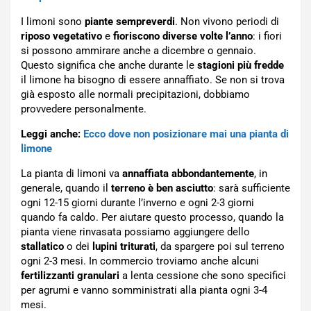
I limoni sono
piante sempreverdi
. Non vivono periodi di
riposo vegetativo
e
fioriscono diverse volte l’anno
: i fiori
si possono ammirare anche a dicembre o gennaio.
Questo significa che anche durante le
stagioni più fredde
il limone ha bisogno di essere annaffiato. Se non si trova
già esposto alle normali precipitazioni, dobbiamo
provvedere personalmente.
Leggi anche:
Ecco dove non posizionare mai una pianta di
limone
La pianta di limoni va
annaffiata abbondantemente
, in
generale, quando il
terreno è ben asciutto
: sarà sufficiente
ogni 12-15 giorni durante l’inverno e ogni 2-3 giorni
quando fa caldo. Per aiutare questo processo, quando la
pianta viene rinvasata possiamo aggiungere dello
stallatico
o dei
lupini triturati
, da spargere poi sul terreno
ogni 2-3 mesi. In commercio troviamo anche alcuni
fertilizzanti granulari
a lenta cessione che sono specifici
per agrumi e vanno somministrati alla pianta ogni 3-4
mesi.