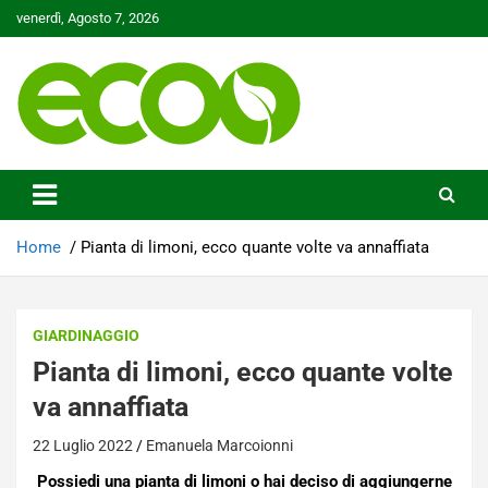
Skip
venerdì, Agosto 7, 2026
to
content
Tutelare il nostro Pianeta è la nostra priorità
Ecoo.it
Home
Pianta di limoni, ecco quante volte va annaffiata
GIARDINAGGIO
Pianta di limoni, ecco quante volte
va annaffiata
22 Luglio 2022
Emanuela Marcoionni
Possiedi una pianta di limoni o hai deciso di aggiungerne