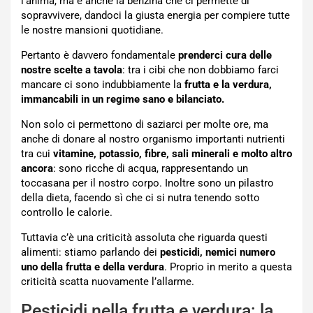
l’anima, ma è anche la benzina che ci permette di
sopravvivere, dandoci la giusta energia per compiere tutte
le nostre mansioni quotidiane.
Pertanto è davvero fondamentale
prenderci cura delle
nostre scelte a tavola
: tra i cibi che non dobbiamo farci
mancare ci sono indubbiamente la
frutta e la verdura,
immancabili in un regime sano e bilanciato.
Non solo ci permettono di saziarci per molte ore, ma
anche di donare al nostro organismo importanti nutrienti
tra cui
vitamine, potassio, fibre, sali minerali e molto altro
ancora
: sono ricche di acqua, rappresentando un
toccasana per il nostro corpo. Inoltre sono un pilastro
della dieta, facendo sì che ci si nutra tenendo sotto
controllo le calorie.
Tuttavia c’è una criticità assoluta che riguarda questi
alimenti: stiamo parlando dei
pesticidi, nemici numero
uno della frutta e della verdura
. Proprio in merito a questa
criticità scatta nuovamente l’allarme.
Pesticidi nella frutta e verdura: la