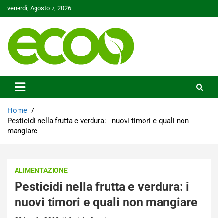
Skip
venerdì, Agosto 7, 2026
to
content
Tutelare il nostro Pianeta è la nostra priorità
Ecoo.it
Home
Pesticidi nella frutta e verdura: i nuovi timori e quali non
mangiare
ALIMENTAZIONE
Pesticidi nella frutta e verdura: i
nuovi timori e quali non mangiare