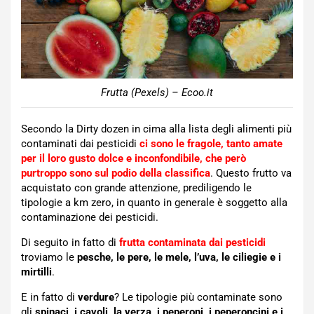
Frutta (Pexels) – Ecoo.it
Secondo la Dirty dozen in cima alla lista degli alimenti più
contaminati dai pesticidi
ci sono le fragole, tanto amate
per il loro gusto dolce e inconfondibile, che però
purtroppo sono sul podio della classifica
. Questo frutto va
acquistato con grande attenzione, prediligendo le
tipologie a km zero, in quanto in generale è soggetto alla
contaminazione dei pesticidi.
Di seguito in fatto di
frutta contaminata dai pesticidi
troviamo le
pesche, le pere, le mele, l’uva, le ciliegie e i
mirtilli
.
E in fatto di
verdure
? Le tipologie più contaminate sono
gli
spinaci, i cavoli, la verza, i peperoni, i peperoncini e i