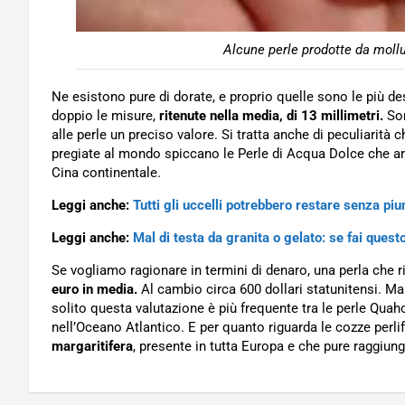
Alcune perle prodotte da moll
Ne esistono pure di dorate, e proprio quelle sono le più d
doppio le misure,
ritenute nella media, di 13 millimetri.
Son
alle perle un preciso valore. Si tratta anche di peculiarità 
pregiate al mondo spiccano le Perle di Acqua Dolce che arri
Cina continentale.
Leggi anche:
Tutti gli uccelli potrebbero restare senza pi
Leggi anche:
Mal di testa da granita o gelato: se fai questo
Se vogliamo ragionare in termini di denaro, una perla che risp
euro in media.
Al cambio circa 600 dollari statunitensi. M
solito questa valutazione è più frequente tra le perle Qua
nell’Oceano Atlantico. E per quanto riguarda le cozze perlif
margaritifera
, presente in tutta Europa e che pure raggiun