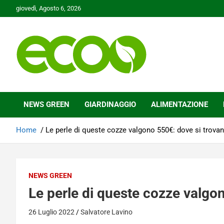
Skip
giovedì, Agosto 6, 2026
to
content
Tutelare il nostro Pianeta è la nostra priorità
Ecoo.it
NEWS GREEN
GIARDINAGGIO
ALIMENTAZIONE
Home
Le perle di queste cozze valgono 550€: dove si trova
NEWS GREEN
Le perle di queste cozze valgo
26 Luglio 2022
Salvatore Lavino