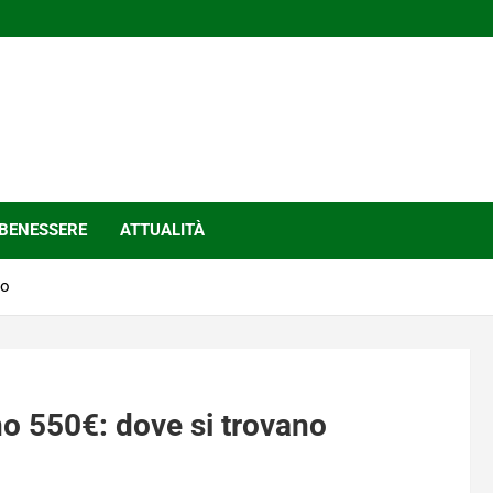
BENESSERE
ATTUALITÀ
no
no 550€: dove si trovano