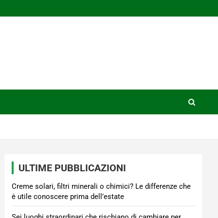
ULTIME PUBBLICAZIONI
Creme solari, filtri minerali o chimici? Le differenze che
è utile conoscere prima dell’estate
Sei luoghi straordinari che rischiano di cambiare per