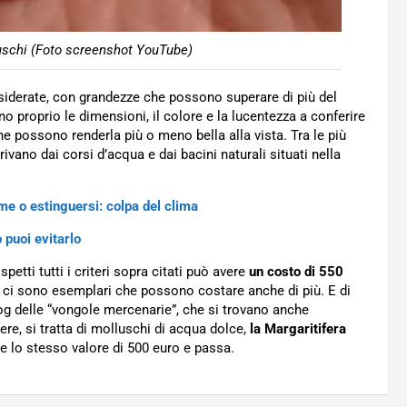
uschi (Foto screenshot YouTube)
esiderate, con grandezze che possono superare di più del
o proprio le dimensioni, il colore e la lucentezza a conferire
che possono renderla più o meno bella alla vista. Tra le più
vano dai corsi d’acqua e dai bacini naturali situati nella
ume o estinguersi: colpa del clima
 puoi evitarlo
etti tutti i criteri sopra citati può avere
un costo di 550
a ci sono esemplari che possono costare anche di più. E di
hog delle “vongole mercenarie”, che si trovano anche
ere, si tratta di molluschi di acqua dolce,
la Margaritifera
ge lo stesso valore di 500 euro e passa.