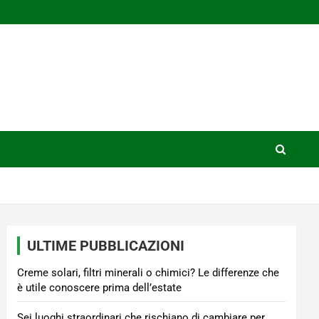
ULTIME PUBBLICAZIONI
Creme solari, filtri minerali o chimici? Le differenze che
è utile conoscere prima dell’estate
Sei luoghi straordinari che rischiano di cambiare per