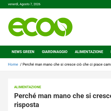
Skip
venerdì, Agosto 7, 2026
to
content
Tutelare il nostro Pianeta è la nostra priorità
Ecoo.it
NEWS GREEN
GIARDINAGGIO
ALIMENTAZIONE
Home
Perché man mano che si cresce ciò che ci piace camb
ALIMENTAZIONE
Perché man mano che si cresce
risposta