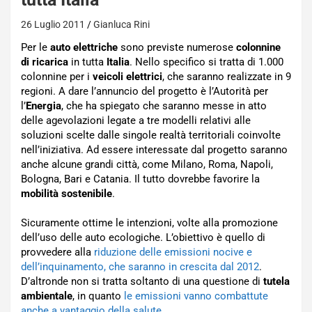
26 Luglio 2011
Gianluca Rini
Per le
auto elettriche
sono previste numerose
colonnine
di ricarica
in tutta
Italia
. Nello specifico si tratta di 1.000
colonnine per i
veicoli elettrici
, che saranno realizzate in 9
regioni. A dare l’annuncio del progetto è l’Autorità per
l’
Energia
, che ha spiegato che saranno messe in atto
delle agevolazioni legate a tre modelli relativi alle
soluzioni scelte dalle singole realtà territoriali coinvolte
nell’iniziativa. Ad essere interessate dal progetto saranno
anche alcune grandi città, come Milano, Roma, Napoli,
Bologna, Bari e Catania. Il tutto dovrebbe favorire la
mobilità sostenibile
.
Sicuramente ottime le intenzioni, volte alla promozione
dell’uso delle auto ecologiche. L’obiettivo è quello di
provvedere alla
riduzione delle emissioni nocive e
dell’inquinamento, che saranno in crescita dal 2012
.
D’altronde non si tratta soltanto di una questione di
tutela
ambientale
, in quanto
le emissioni vanno combattute
anche a vantaggio della salute
.