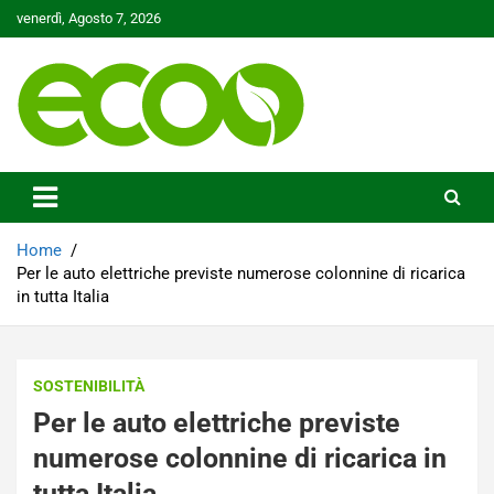
Skip
venerdì, Agosto 7, 2026
to
content
Tutelare il nostro Pianeta è la nostra priorità
Ecoo.it
Home
Per le auto elettriche previste numerose colonnine di ricarica
in tutta Italia
SOSTENIBILITÀ
Per le auto elettriche previste
numerose colonnine di ricarica in
tutta Italia