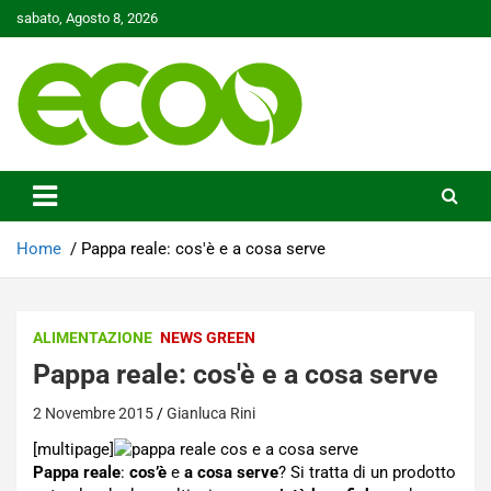
Skip
sabato, Agosto 8, 2026
to
content
Tutelare il nostro Pianeta è la nostra priorità
Ecoo.it
Home
Pappa reale: cos'è e a cosa serve
ALIMENTAZIONE
NEWS GREEN
Pappa reale: cos'è e a cosa serve
2 Novembre 2015
Gianluca Rini
[multipage]
Pappa reale
:
cos’è
e
a cosa serve
? Si tratta di un prodotto