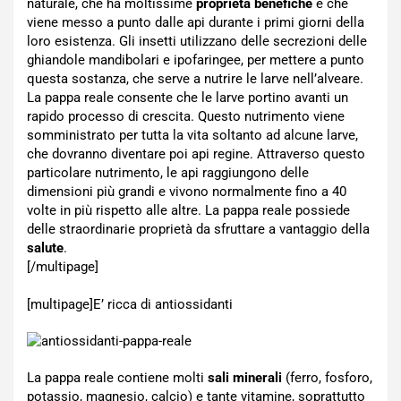
naturale, che ha moltissime
proprietà benefiche
e che
viene messo a punto dalle api durante i primi giorni della
loro esistenza. Gli insetti utilizzano delle secrezioni delle
ghiandole mandibolari e ipofaringee, per mettere a punto
questa sostanza, che serve a nutrire le larve nell’alveare.
La pappa reale consente che le larve portino avanti un
rapido processo di crescita. Questo nutrimento viene
somministrato per tutta la vita soltanto ad alcune larve,
che dovranno diventare poi api regine. Attraverso questo
particolare nutrimento, le api raggiungono delle
dimensioni più grandi e vivono normalmente fino a 40
volte in più rispetto alle altre. La pappa reale possiede
delle straordinarie proprietà da sfruttare a vantaggio della
salute
.
[/multipage]
[multipage]
E’ ricca di antiossidanti
La pappa reale contiene molti
sali minerali
(ferro, fosforo,
potassio, magnesio, calcio) e tante vitamine, soprattutto