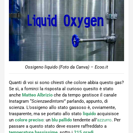
Ossigeno liquido (Foto da Canva) – Ecoo.it
Quanti di voi si sono chiesti che colore abbia questo gas?
Se sì, a fornirci la risposta al curioso quesito è stato
anche
Matteo Albrizio
che da tempo gestisce il canale
Instagram “
Scienzaedintorni
” parlando, appunto, di
scienza. L’ossigeno allo stato gassoso è, ovviamente,
trasparente, ma se portato allo stato
liquido
acquisisce
un
colore
preciso
: un
blu pallido
tendente all’
azzurro
. Per
passare a questo stato deve essere raffreddato a
temperature
bassissime
, sotto i
215 gradi
.