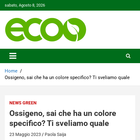
Skip
sabato, Agosto 8, 2026
to
content
Tutelare il nostro Pianeta è la nostra priorità
Ecoo.it
Home
Ossigeno, sai che ha un colore specifico? Ti sveliamo quale
NEWS GREEN
Ossigeno, sai che ha un colore
specifico? Ti sveliamo quale
23 Maggio 2023
Paola Saija