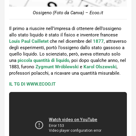
Ossigeno (Foto da Canva) – Ecoo.it
Il primo a riuscire nell’impresa di ottenere dell’ossigeno
allo stato liquido è stato il fisico e inventore francese
Louis Paul Cailletet
che nel dicembre del
1877
, attraverso
degli esperimenti, portò l’ossigeno dallo stato gassoso a
quello liquido. Lo scienziato, però, aveva ottenuto solo
una
piccola quantità di liquido
, poi dopo qualche anno, nel
1883, furono
Zygmunt Wróblewski
e
Karol Olszewski
,
professori polacchi, a ricavare una quantità misurabile.
IL TG DI WWW.ECOO.IT