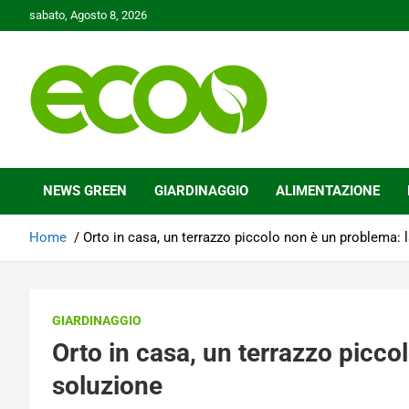
Skip
sabato, Agosto 8, 2026
to
content
Tutelare il nostro Pianeta è la nostra priorità
Ecoo.it
NEWS GREEN
GIARDINAGGIO
ALIMENTAZIONE
Home
Orto in casa, un terrazzo piccolo non è un problema: 
GIARDINAGGIO
Orto in casa, un terrazzo picco
soluzione