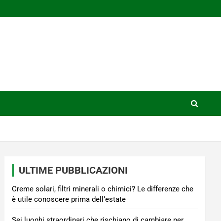
ULTIME PUBBLICAZIONI
Creme solari, filtri minerali o chimici? Le differenze che
è utile conoscere prima dell’estate
Sei luoghi straordinari che rischiano di cambiare per