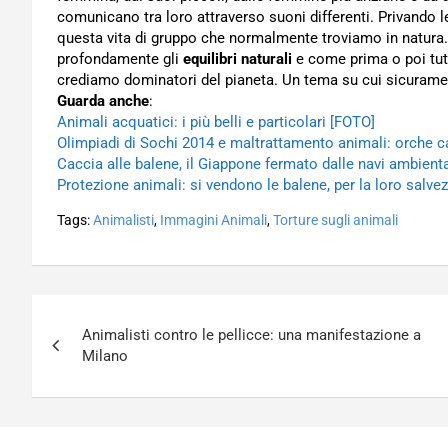
comunicano tra loro attraverso suoni differenti. Privando le
questa vita di gruppo che normalmente troviamo in natura.
profondamente gli
equilibri naturali
e come prima o poi tutt
crediamo dominatori del pianeta. Un tema su cui sicuramen
Guarda anche
:
Animali acquatici: i più belli e particolari [FOTO]
Olimpiadi di Sochi 2014 e maltrattamento animali: orche c
Caccia alle balene, il Giappone fermato dalle navi ambienta
Protezione animali: si vendono le balene, per la loro salve
Tags:
Animalisti
,
Immagini Animali
,
Torture sugli animali
Navigazione
Animalisti contro le pellicce: una manifestazione a
articoli
Milano