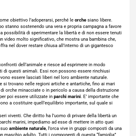
ome obiettivo l’adoperarsi, perché le
orche
siano libere.
opo stanno sostenendo una vera e propria campagna a favore
a possibilità di sperimentare la libertà e di non essere tenuti
un video molto significativo, che mostra una bambina che,
ffra nel dover restare chiusa all’interno di un gigantesco
onfronti dell’animale e riesce ad esprimere in modo
 di questi animali. Essi non possono essere rinchiusi
ono essere lasciati liberi nel loro ambiente naturale.
e si trovano nelle regioni artiche e antartiche, fino ai mari
i di orche minacciate o in pericolo a causa della distruzione
 per poi essere utilizzate in
parchi marini
. E’ importante che
no a costituire quell’equilibrio importante, sul quale si
ri viventi. Che diritto ha l’uomo di privare della libertà un
 parchi marini, impediamo ad esse di mettere in atto quei
l suo
ambiente naturale
, l’orca vive in gruppi composti da una
un maschio adulto. Tutti i componenti di questa “famiglia”