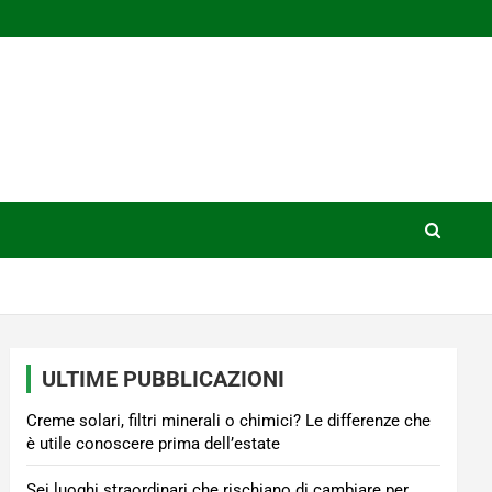
ULTIME PUBBLICAZIONI
Creme solari, filtri minerali o chimici? Le differenze che
è utile conoscere prima dell’estate
Sei luoghi straordinari che rischiano di cambiare per