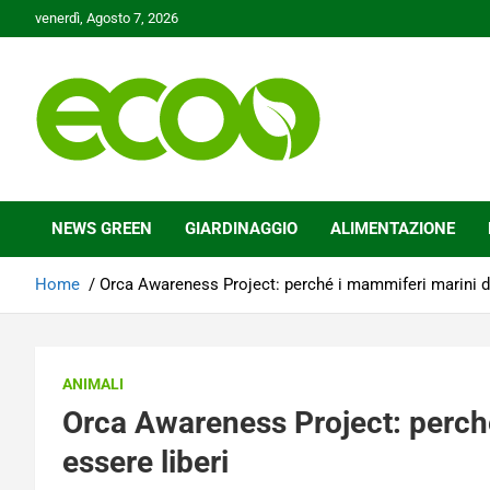
Skip
venerdì, Agosto 7, 2026
to
content
Tutelare il nostro Pianeta è la nostra priorità
Ecoo.it
NEWS GREEN
GIARDINAGGIO
ALIMENTAZIONE
Home
Orca Awareness Project: perché i mammiferi marini d
ANIMALI
Orca Awareness Project: perch
essere liberi