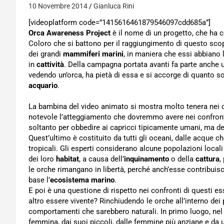
10 Novembre 2014
Gianluca Rini
[videoplatform code=”1415616461879546097cdd685a”]
Orca Awareness Project
è il nome di un progetto, che ha c
Coloro che si battono per il raggiungimento di questo sc
dei grandi
mammiferi marini
, in maniera che essi abbiano l
in
cattività
. Della campagna portata avanti fa parte anche 
vedendo un’orca, ha pietà di essa e si accorge di quanto so
acquario
.
La bambina del video animato si mostra molto tenera nei c
notevole l’atteggiamento che dovremmo avere nei confronti
soltanto per obbedire ai capricci tipicamente umani, ma dev
Quest’ultimo è costituito da tutti gli oceani, dalle acque ch
tropicali. Gli esperti considerano alcune popolazioni local
dei loro
habitat
, a causa dell’
inquinamento
o della
cattura
,
le orche rimangano in libertà, perché anch’esse contribuisco
base l’
ecosistema marino
.
E poi è una questione di rispetto nei confronti di questi esse
altro essere vivente? Rinchiudendo le orche all’interno dei
comportamenti che sarebbero naturali. In primo luogo, ne
femmina, dai suoi piccoli, dalle femmine più anziane e da 