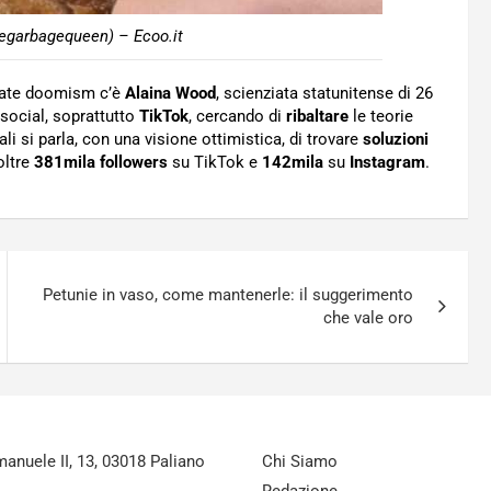
egarbagequeen) – Ecoo.it
imate doomism c’è
Alaina Wood
, scienziata statunitense di 26
 social, soprattutto
TikTok
, cercando di
ribaltare
le teorie
li si parla, con una visione ottimistica, di trovare
soluzioni
oltre
381mila
followers
su TikTok e
142mila
su
Instagram
.
Petunie in vaso, come mantenerle: il suggerimento
che vale oro
nuele II, 13, 03018 Paliano
Chi Siamo