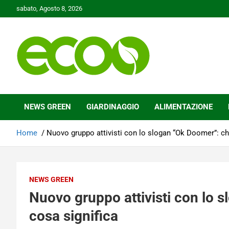
Skip
sabato, Agosto 8, 2026
to
content
Tutelare il nostro Pianeta è la nostra priorità
Ecoo.it
NEWS GREEN
GIARDINAGGIO
ALIMENTAZIONE
Home
Nuovo gruppo attivisti con lo slogan “Ok Doomer”: ch
NEWS GREEN
Nuovo gruppo attivisti con lo 
cosa significa