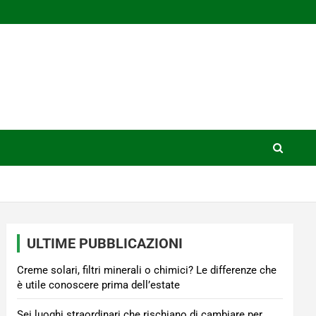
ULTIME PUBBLICAZIONI
Creme solari, filtri minerali o chimici? Le differenze che
è utile conoscere prima dell’estate
Sei luoghi straordinari che rischiano di cambiare per