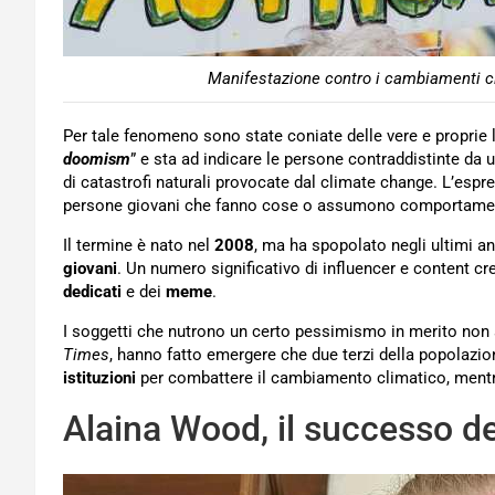
Manifestazione contro i cambiamenti cl
Per tale fenomeno sono state coniate delle vere e proprie 
doomism
” e sta ad indicare le persone contraddistinte da
di catastrofi naturali provocate dal climate change. L’espr
persone giovani che fanno cose o assumono comportament
Il termine è nato nel
2008
, ma ha spopolato negli ultimi an
giovani
. Un numero significativo di influencer e content cr
dedicati
e dei
meme
.
I soggetti che nutrono un certo pessimismo in merito non
Times
, hanno fatto emergere che due terzi della popolazio
istituzioni
per combattere il cambiamento climatico, mentr
Alaina Wood, il successo del