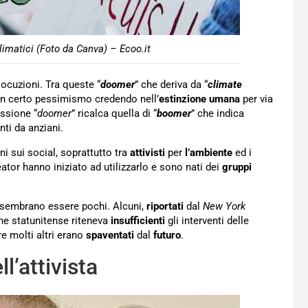
imatici (Foto da Canva) – Ecoo.it
locuzioni. Tra queste “
doomer
” che deriva da “
climate
 un certo pessimismo credendo nell’
estinzione umana
per via
essione “
doomer
” ricalca quella di “
boomer
” che indica
i da anziani.
ni sui social, soprattutto tra
attivisti
per
l’ambiente
ed i
eator hanno iniziato ad utilizzarlo e sono nati dei
gruppi
 sembrano essere pochi. Alcuni,
riportati
dal
New York
ne statunitense riteneva
insufficienti
gli interventi delle
e molti altri erano
spaventati
dal
futuro
.
l’attivista