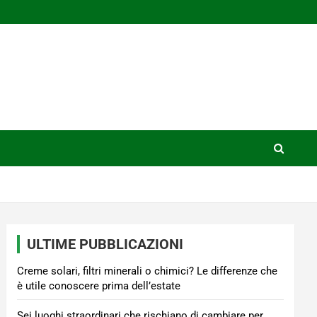
ULTIME PUBBLICAZIONI
Creme solari, filtri minerali o chimici? Le differenze che
è utile conoscere prima dell’estate
Sei luoghi straordinari che rischiano di cambiare per