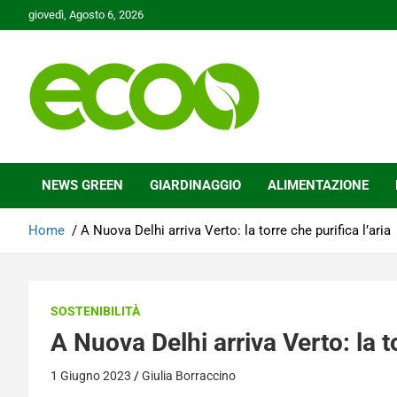
Skip
giovedì, Agosto 6, 2026
to
content
Tutelare il nostro Pianeta è la nostra priorità
Ecoo.it
NEWS GREEN
GIARDINAGGIO
ALIMENTAZIONE
Home
A Nuova Delhi arriva Verto: la torre che purifica l’aria
SOSTENIBILITÀ
A Nuova Delhi arriva Verto: la to
1 Giugno 2023
Giulia Borraccino