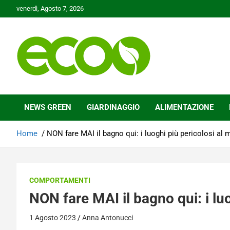
Skip
venerdì, Agosto 7, 2026
to
content
Tutelare il nostro Pianeta è la nostra priorità
Ecoo.it
NEWS GREEN
GIARDINAGGIO
ALIMENTAZIONE
Home
NON fare MAI il bagno qui: i luoghi più pericolosi al
COMPORTAMENTI
NON fare MAI il bagno qui: i lu
1 Agosto 2023
Anna Antonucci