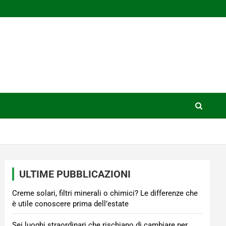
ULTIME PUBBLICAZIONI
Creme solari, filtri minerali o chimici? Le differenze che
è utile conoscere prima dell’estate
Sei luoghi straordinari che rischiano di cambiare per