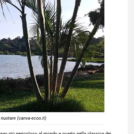
ò nuotare (canva-ecoo.it)
 lago più pericoloso al mondo e quarto nella classica dei