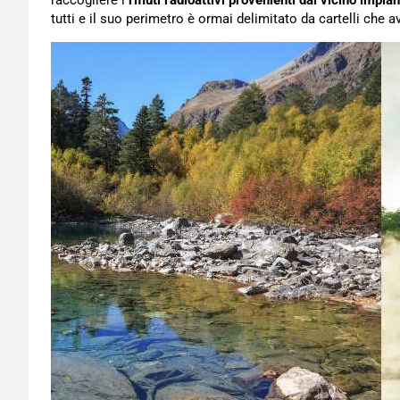
raccogliere i
rifiuti radioattivi provenienti dal vicino impia
tutti e il suo perimetro è ormai delimitato da cartelli che a