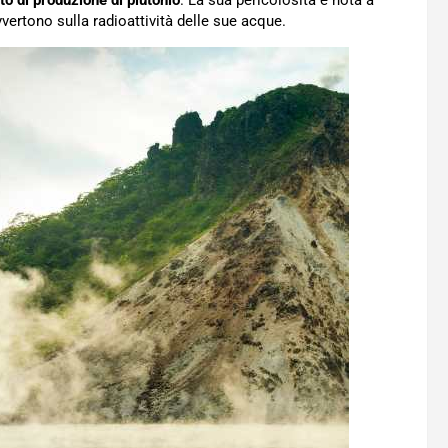
nto di produzione di plutonio
. La sua pericolosità è nota a
vvertono sulla radioattività delle sue acque.