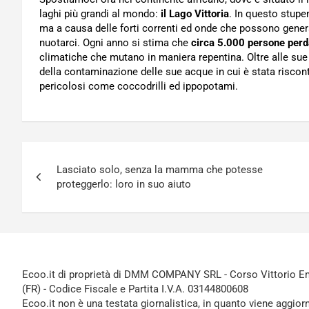
laghi più grandi al mondo:
il Lago Vittoria
. In questo stupe
ma a causa delle forti correnti ed onde che possono gene
nuotarci. Ogni anno si stima che
circa 5.000 persone perda
climatiche che mutano in maniera repentina. Oltre alle sue 
della contaminazione delle sue acque in cui è stata riscontra
pericolosi come coccodrilli ed ippopotami.
Navigazione
Lasciato solo, senza la mamma che potesse
articoli
proteggerlo: loro in suo aiuto
Ecoo.it di proprietà di DMM COMPANY SRL - Corso Vittorio Ema
(FR) - Codice Fiscale e Partita I.V.A. 03144800608
Ecoo.it non è una testata giornalistica, in quanto viene aggior